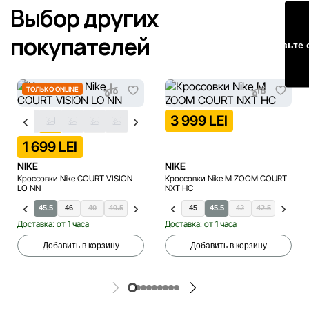
Наша команда регулярно проверяет и обновляет
Выбор других
информацию на сайте, чтобы своевременно выявлять и
исправлять возможные ошибки в кратчайшие разумные
покупателей
Оставьте 
сроки.
ТОЛЬКО ONLINE
3 999 LEI
1 699 LEI
NIKE
NIKE
Кроссовки Nike COURT VISION
Кроссовки Nike M ZOOM COURT
LO NN
NXT HC
.5
45
45.5
46
40
41
40.5
43
41
44
42
44.5
42.5
45
43
45.5
44
42
47.5
42.5
Доставка: от 1 часа
Доставка: от 1 часа
Добавить в корзину
Добавить в корзину