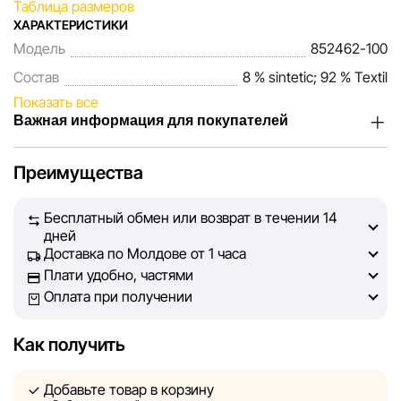
Таблица размеров
ХАРАКТЕРИСТИКИ
Модель
852462-100
Состав
8 % sintetic; 92 % Textil
Показать все
Важная информация для покупателей
Мы, команда сети магазинов Sportlandia, ценим доверие
Преимущества
наших покупателей. Каждый день мы работаем над тем,
чтобы информация о товарах и услугах, представленная
Бесплатный обмен или возврат в течении 14
на сайте, была максимально полной, объективной и
дней
актуальной. Наша цель — обеспечить вас достоверной
Доставка по Молдове от 1 часа
информацией, чтобы вы смогли принять лучшее
Плати удобно, частями
решение о покупке.
Оплата при получении
Однако, несмотря на постоянный контроль, Sportlandia
Как получить
не может гарантировать абсолютную точность всех
данных, размещённых на сайте, ввиду возможных
Добавьте товар в корзину
технических ошибок или сбоев. Мы также не отвечаем