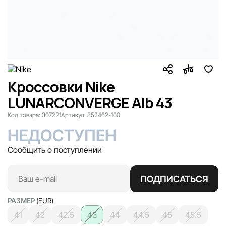
Кроссовки Nike
LUNARCONVERGE Alb 43
Код товара:
307221
Артикул:
852462-100
НЕДОСТУПЕН
Сообщить о поступлении
ПОДПИСАТЬСЯ
РАЗМЕР
(EUR)
41
42
42.5
43
44
44.5
45
45.5