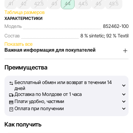
41
42
42.5
43
44
44.5
45
45.5
Таблица размеров
ХАРАКТЕРИСТИКИ
Модель
852462-100
Состав
8 % sintetic; 92 % Textil
Показать все
Важная информация для покупателей
Мы, команда сети магазинов Sportlandia, ценим доверие
Преимущества
наших покупателей. Каждый день мы работаем над тем,
чтобы информация о товарах и услугах, представленная
Бесплатный обмен или возврат в течении 14
на сайте, была максимально полной, объективной и
дней
актуальной. Наша цель — обеспечить вас достоверной
Доставка по Молдове от 1 часа
информацией, чтобы вы смогли принять лучшее
Плати удобно, частями
решение о покупке.
Оплата при получении
Однако, несмотря на постоянный контроль, Sportlandia
Как получить
не может гарантировать абсолютную точность всех