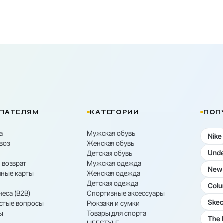
ПАТЕЛЯМ
КАТЕГОРИИ
ПОП
а
Мужская обувь
Nike
воз
Женская обувь
Unde
Детская обувь
 возврат
Мужская одежда
New 
ные карты
Женская одежда
Детская одежда
Colu
неса (B2B)
Спортивные аксессуары
Skec
астые вопросы
Рюкзаки и сумки
ы
Товары для спорта
The 
LIFESTYLE