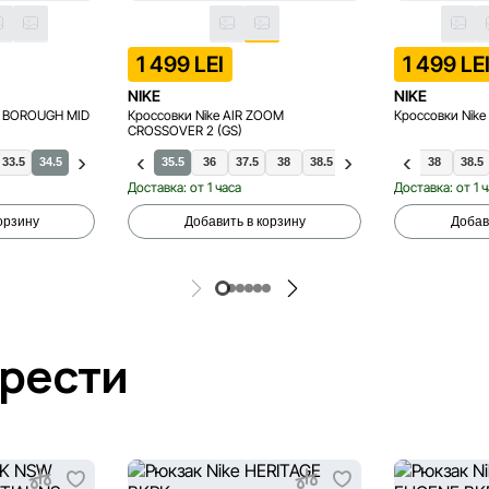
1 499 LEI
1 499 LE
NIKE
NIKE
T BOROUGH MID
Кроссовки Nike AIR ZOOM
Кроссовки Nike
CROSSOVER 2 (GS)
33.5
34.5
35
35.5
36
37.5
38
38.5
35.5
39
36
37.5
34
36.5
38
38.5
40
Доставка: от 1 часа
Доставка: от 1 
орзину
Добавить в корзину
Добав
брести