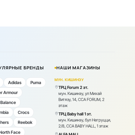
УЛЯРНЫЕ БРЕНДЫ
НАШИ МАГАЗИНЫ
МУН. КИШИНЭУ
Adidas
Puma
ТРЦ Forum 2 эт.
r Armour
мун. Кишинэу, ул Михай
Витязу, 14, CCA FORUM, 2
Balance
этаж
mbia
Crocs
ТРЦ Baby hall 1 эт.
мун. Кишинэу, бул Негруцци,
hers
Reebok
2/8, CCA BABY HALL, 1 этаж
North Face
ALFA MALL