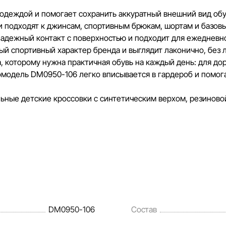
разумные сроки.
й одеждой и помогает сохранить аккуратный внешний вид обу
и подходят к джинсам, спортивным брюкам, шортам и базов
надежный контакт с поверхностью и подходит для ежедневно
ый спортивный характер бренда и выглядит лаконично, без 
, которому нужна практичная обувь на каждый день: для дор
томодель DM0950-106 легко вписывается в гардероб и помог
льные детские кроссовки с синтетическим верхом, резинов
DM0950-106
Состав