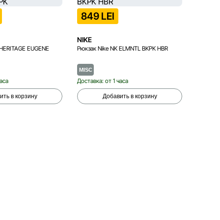
849 LEI
449
NIKE
NIKE
K HERITAGE EUGENE
Рюкзак Nike NK ELMNTL BKPK HBR
Носки N
CREW 6P
MISC
S
часа
Доставка: от 1 часа
Доставка
ить в корзину
Добавить в корзину