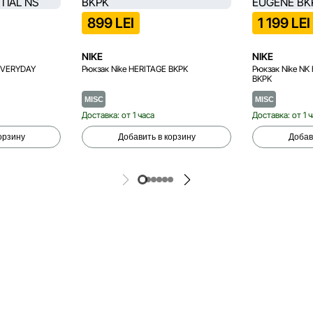
899 LEI
1 199 LEI
NIKE
NIKE
 EVERYDAY
Рюкзак Nike HERITAGE BKPK
Рюкзак Nike N
BKPK
MISC
MISC
Доставка: от 1 часа
Доставка: от 1 
орзину
Добавить в корзину
Добав