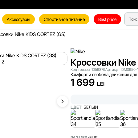
Аксессуары
Спортивное питание
Best price
совки Nike KIDS CORTEZ (GS)
Кроссовки Nike
Код товара:
1059879
Артикул:
DM0950-
Комфорт и свобода движения для а
1 699
LEI
ЦВЕТ:
БЕЛЫЙ
РАЗМЕР
(EUR)