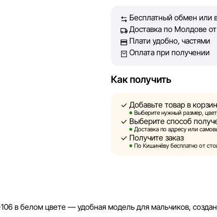
Бесплатный обмен или в
Однако, несмотря на постоян
Доставка по Молдове от 
абсолютную точность всех д
Плати удобно, частями
технических ошибок или сбое
Оплата при получении
актуальность информации на 
быть размещены на нашем са
Как получить
Sportlandia оставляет за соб
предварительного уведомлен
Добавьте товар в корзи
и потребительские свойства 
Выберите нужный размер, цвет
Выберите способ получ
являются смоделированными 
Доставка по адресу или самовы
информация о товарах предос
Получите заказ
По Кишинёву бесплатно от стои
Цены на товары, а также усл
кредитования могут быть изм
порядке и без предваритель
Наша команда регулярно про
106 в белом цвете — удобная модель для мальчиков, создан
своевременно выявлять и ис