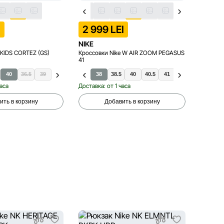
I
2 999 LEI
1 49
NIKE
NIKE
 KIDS CORTEZ (GS)
Кроссовки Nike W AIR ZOOM PEGASUS
Кроссов
41
40
36.5
39
38
38.5
40
40.5
41
36
36.5
37.5
4
часа
Доставка: от 1 часа
Доставка
ить в корзину
Добавить в корзину