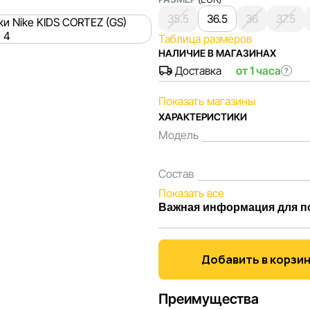
35.5
36.5
36
37.5
Таблица размеров
НАЛИЧИЕ В МАГАЗИНАХ
Доставка
от 1 часа
?
Показать магазины
ХАРАКТЕРИСТИКИ
Модель
Состав
Показать все
Важная информация для п
Мы, команда сети магазинов 
Каждый день мы работаем над
Добавить в корзи
представленная на сайте, бы
Наша цель — обеспечить вас
Преимущества
принять лучшее решение о п