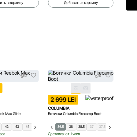
ить в корзину
Добавить в корзину
I
2 699 LEI
899 
COLUMBIA
CROC
ok Max Glide
Ботинки Columbia Firecamp Boot
Шлепанцы
42
43
44
45
36
36.5
38
38.5
37
37.5
39
39.5
38-
40
часа
Доставка: от 1 часа
Доставка