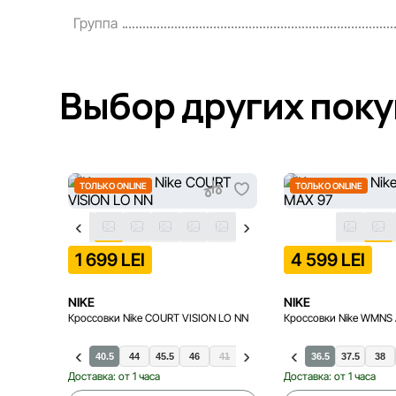
Группа
Выбор других пок
ТОЛЬКО ONLINE
ТОЛЬКО ONLINE
1 699 LEI
4 599 LEI
NIKE
NIKE
Кроссовки Nike COURT VISION LO NN
Кроссовки Nike WMNS 
37.5
39
40
40.5
44
45.5
46
41
42
42.5
43
36.5
44.5
37.5
45
38
Доставка: от 1 часа
Доставка: от 1 часа