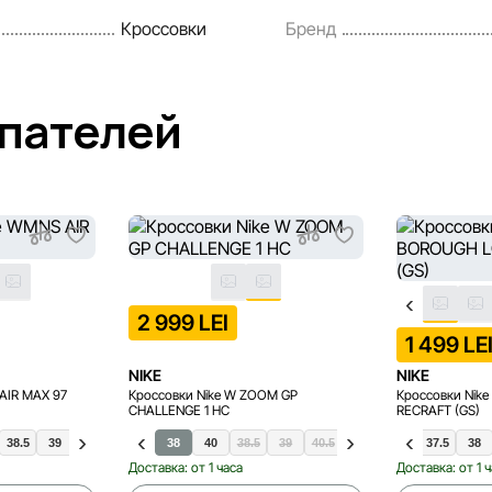
Кроссовки
Бренд
упателей
2 999 LEI
1 499 LE
NIKE
NIKE
AIR MAX 97
Кроссовки Nike W ZOOM GP
Кроссовки Ni
CHALLENGE 1 HC
RECRAFT (GS)
47
38.5
47.5
39
40
36.5
40.5
37.5
38
40
38.5
39
40.5
35.5
41
36
36.5
37.5
38
Доставка: от 1 часа
Доставка: от 1 