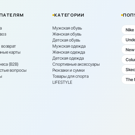
ПАТЕЛЯМ
КАТЕГОРИИ
ПОП
а
Мужская обувь
Nike
воз
Женская обувь
Unde
Детская обувь
 возврат
Мужская одежда
New 
ные карты
Женская одежда
Детская одежда
Colu
неса (B2B)
Спортивные аксессуары
Skec
астые вопросы
Рюкзаки и сумки
ы
Товары для спорта
The 
LIFESTYLE