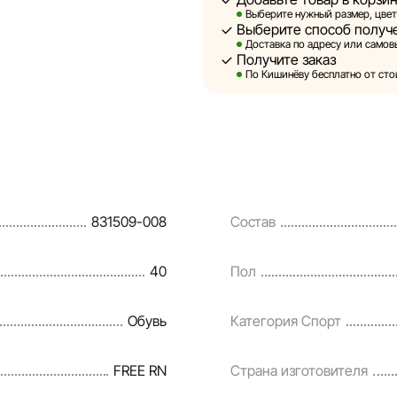
Выберите нужный размер, цвет
Выберите способ получ
Sportlandia оставляет за соб
Доставка по адресу или самовы
предварительного уведомлен
Получите заказ
и потребительские свойства 
По Кишинёву бесплатно от стои
являются смоделированными 
информация о товарах предос
Цены на товары, а также усл
кредитования могут быть изм
порядке и без предваритель
831509-008
Состав
Наша команда регулярно про
своевременно выявлять и ис
40
Пол
разумные сроки.
Обувь
Категория Спорт
FREE RN
Страна изготовителя