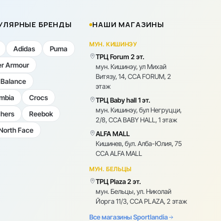
УЛЯРНЫЕ БРЕНДЫ
НАШИ МАГАЗИНЫ
МУН. КИШИНЭУ
Adidas
Puma
ТРЦ Forum 2 эт.
r Armour
мун. Кишинэу, ул Михай
Витязу, 14, CCA FORUM, 2
Balance
этаж
mbia
Crocs
ТРЦ Baby hall 1 эт.
мун. Кишинэу, бул Негруцци,
hers
Reebok
2/8, CCA BABY HALL, 1 этаж
North Face
ALFA MALL
Кишинев, бул. Алба-Юлия, 75
CCA ALFA MALL
МУН. БЕЛЬЦЫ
ТРЦ Plaza 2 эт.
мун. Бельцы, ул. Николай
Йорга 11/3, CCA PLAZA, 2 этаж
Все магазины Sportlandia