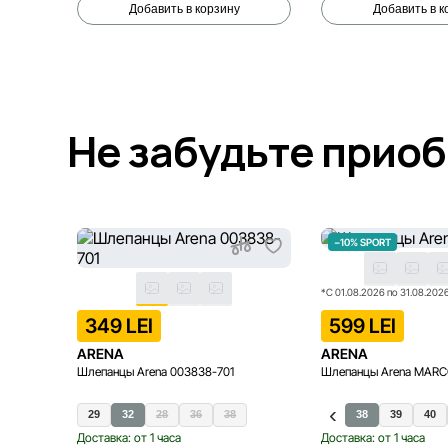
Добавить в корзину
Добавить в к
Не забудьте прио
−10% SPORT
*С 01.08.2026 по 31.08.202
349 LEI
599 LEI
ARENA
ARENA
Шлепанцы Arena 003838-701
Шлепанцы Arena MAR
29
32
28
36
38
38
39
40
Доставка: от 1 часа
Доставка: от 1 часа