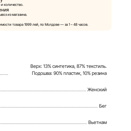
 и количество.
ения
ой право в одностороннем порядке и без
воз из магазина.
ия вносить изменения в описания, характеристики
товаров. Изображения, представленные на сайте,
мости товара 1999 лей, по Молдове — за 1 – 48 часов.
и служат исключительно для иллюстрации. Общая
тавляется в ознакомительных целях.
овия предоставления скидок, подарков, рассрочки и
енены компанией Sportlandia в одностороннем
Верх: 13% синтетика, 87% текстиль.
ного уведомления.
Подошва: 90% пластик, 10% резина
веряет и обновляет информацию на сайте, чтобы
правлять возможные ошибки в кратчайшие
Женский
Бег
Вьетнам