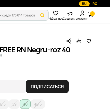
RU
RO
Избранное
Сравнение
Аккаунт
FREE RN Negru-roz 40
08
ПОДПИСАТЬСЯ
8.5
39
40
40.5