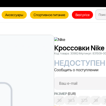
Аксессуары
Спортивное питание
Best price
Кроссовки Nike 
Код товара:
309824
Артикул:
831509-0
НЕДОСТУПЕН
Сообщить о поступлении
РАЗМЕР
(EUR)
36
36.5
37.5
38
3