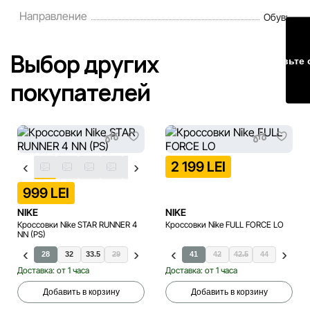
порядке и без предварительного уведомления.
Направление
Обувь
Наша команда регулярно проверяет и обновляет
информацию на сайте, чтобы своевременно выявлять и
Выбор других
Оставьте 
исправлять возможные ошибки в кратчайшие разумные
сроки.
покупателей
2 199 LEI
999 LEI
NIKE
NIKE
Кроссовки Nike STAR RUNNER 4
Кроссовки Nike FULL FORCE LO
NN (PS)
28
32
33.5
29
31
40
33
40.5
34
41
35
42
42.5
35.5
44
36
36.5
Доставка: от 1 часа
Доставка: от 1 часа
Добавить в корзину
Добавить в корзину