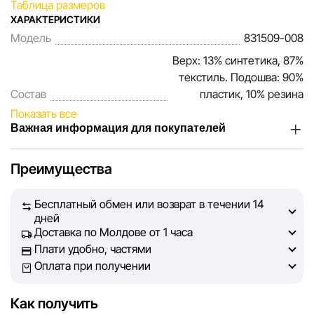
Таблица размеров
ХАРАКТЕРИСТИКИ
Модель
831509-008
Верх: 13% синтетика, 87%
текстиль. Подошва: 90%
Состав
пластик, 10% резина
Показать все
Важная информация для покупателей
Мы, команда сети магазинов Sportlandia, ценим доверие
Преимущества
наших покупателей. Каждый день мы работаем над тем,
чтобы информация о товарах и услугах, представленная
Бесплатный обмен или возврат в течении 14
на сайте, была максимально полной, объективной и
дней
актуальной. Наша цель — обеспечить вас достоверной
Доставка по Молдове от 1 часа
информацией, чтобы вы смогли принять лучшее
Плати удобно, частями
решение о покупке.
Оплата при получении
Однако, несмотря на постоянный контроль, Sportlandia
Как получить
не может гарантировать абсолютную точность всех