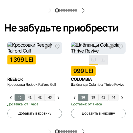
Не забудьте приобрести
1 399 LEI
999 LEI
REEBOK
COLUMBIA
Кроссовки Reebok Raiford Gulf
Шлёпанцы Columbia Thrive Revive
40
41
42
43
44
45
36.5
36
37
39
37.5
41
38
44
40.5
37
41.5
Доставка: от 1 часа
Доставка: от 1 часа
Добавить в корзину
Добавить в корзину