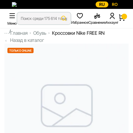
RU
RO
Избранное
Сравнение
Аккаунт
Меню
...
Главная
Обувь
Кроссовки Nike FREE RN
Назад в каталог
ТОЛЬКО ONLINE