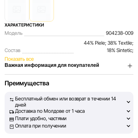
ХАРАКТЕРИСТИКИ
Модель
904238-009
44% Piele; 38% Textile;
Состав
18% Sintetic;
Показать все
Важная информация для покупателей
Мы, команда сети магазинов Sportlandia, ценим доверие
Преимущества
наших покупателей. Каждый день мы работаем над тем,
чтобы информация о товарах и услугах, представленная
Бесплатный обмен или возврат в течении 14
на сайте, была максимально полной, объективной и
дней
актуальной. Наша цель — обеспечить вас достоверной
Доставка по Молдове от 1 часа
информацией, чтобы вы смогли принять лучшее
Плати удобно, частями
решение о покупке.
Оплата при получении
Однако, несмотря на постоянный контроль, Sportlandia