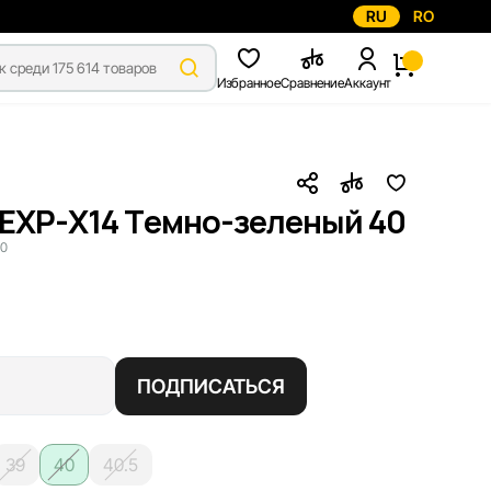
RU
RO
Избранное
Сравнение
Аккаунт
 EXP-X14 Темно-зеленый 40
00
ПОДПИСАТЬСЯ
39
40
40.5