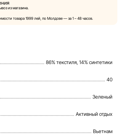
ения
ой право в одностороннем порядке и без
воз из магазина.
ия вносить изменения в описания, характеристики
товаров. Изображения, представленные на сайте,
мости товара 1999 лей, по Молдове — за 1 – 48 часов.
и служат исключительно для иллюстрации. Общая
тавляется в ознакомительных целях.
овия предоставления скидок, подарков, рассрочки и
енены компанией Sportlandia в одностороннем
86% текстиля, 14% синтетики
ного уведомления.
веряет и обновляет информацию на сайте, чтобы
40
правлять возможные ошибки в кратчайшие
Зеленый
Активный отдых
Вьетнам