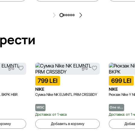
брести
799 LEI
699 LEI
NIKE
NIKE
L BKPK HBR
Сумка Nike NK ELMNTL PRM CRSSBDY
Рюкзак Nike Y 
MISC
One si…
Доставка: от 1 часа
Доставка: от 1 
орзину
Добавить в корзину
Добав