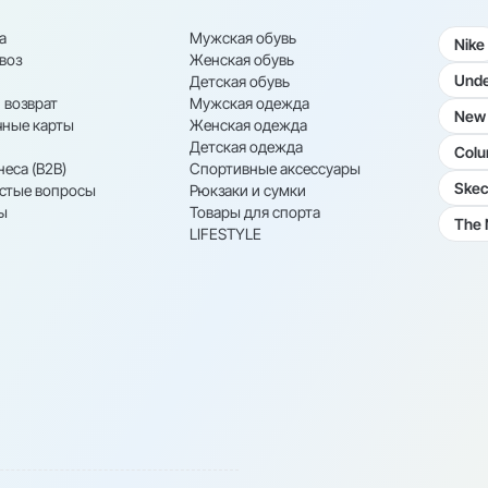
а
Мужская обувь
Nike
воз
Женская обувь
Unde
Детская обувь
 возврат
Мужская одежда
New 
ные карты
Женская одежда
Детская одежда
Colu
неса (B2B)
Спортивные аксессуары
Skec
астые вопросы
Рюкзаки и сумки
ы
Товары для спорта
The 
LIFESTYLE