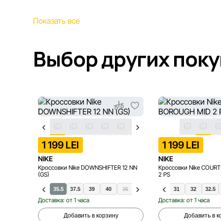
Показать все
Выбор других пок
1 199 LEI
1 199 LEI
NIKE
NIKE
Кроссовки Nike DOWNSHIFTER 12 NN
Кроссовки Nike COUR
(GS)
2 PS
35.5
37.5
39
40
36
28
36.5
29.5
38
30
38.5
31
32
32.5
Доставка: от 1 часа
Доставка: от 1 часа
Добавить в корзину
Добавить в к