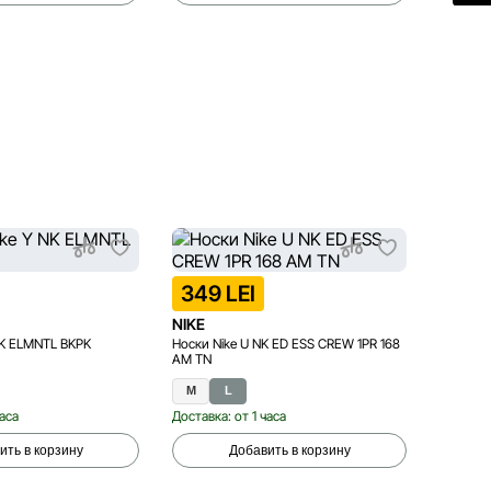
349 LEI
699 
NIKE
NIKE
NK ELMNTL BKPK
Носки Nike U NK ED ESS CREW 1PR 168
Рюкзак N
AM TN
M
L
One si
часа
Доставка: от 1 часа
Доставка
ить в корзину
Добавить в корзину