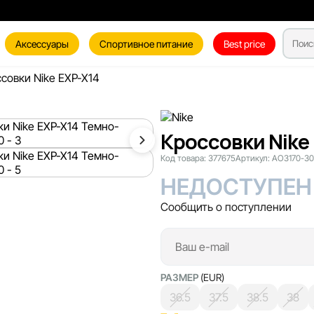
Аксессуары
Спортивное питание
Best price
совки Nike EXP-X14
Кроссовки Nike
Код товара:
377675
Артикул:
AO3170-3
НЕДОСТУПЕН
Сообщить о поступлении
РАЗМЕР
(EUR)
36.5
37.5
38.5
38