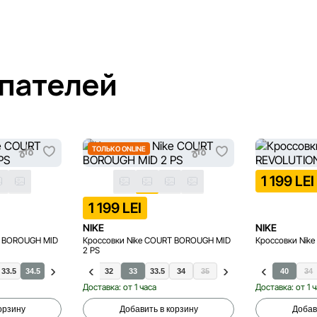
упателей
ТОЛЬКО ONLINE
1 199 LEI
1 199 LEI
NIKE
NIKE
T BOROUGH MID
Кроссовки Nike COURT BOROUGH MID
Кроссовки Nike
2 PS
33.5
34.5
28
29
31
32
33
33.5
34
35
32
33
33.5
40
34
Доставка: от 1 часа
Доставка: от 1 
орзину
Добавить в корзину
Добав