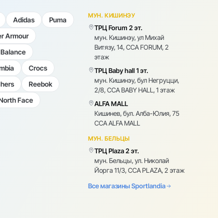
МУН. КИШИНЭУ
Adidas
Puma
ТРЦ Forum 2 эт.
r Armour
мун. Кишинэу, ул Михай
Витязу, 14, CCA FORUM, 2
Balance
этаж
mbia
Crocs
ТРЦ Baby hall 1 эт.
мун. Кишинэу, бул Негруцци,
hers
Reebok
2/8, CCA BABY HALL, 1 этаж
North Face
ALFA MALL
Кишинев, бул. Алба-Юлия, 75
CCA ALFA MALL
МУН. БЕЛЬЦЫ
ТРЦ Plaza 2 эт.
мун. Бельцы, ул. Николай
Йорга 11/3, CCA PLAZA, 2 этаж
Все магазины Sportlandia