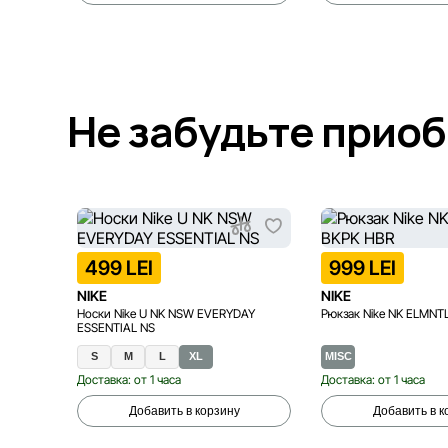
Не забудьте прио
499 LEI
999 LEI
NIKE
NIKE
Носки Nike U NK NSW EVERYDAY
Рюкзак Nike NK ELMNT
ESSENTIAL NS
S
M
L
XL
MISC
Доставка: от 1 часа
Доставка: от 1 часа
Добавить в корзину
Добавить в к