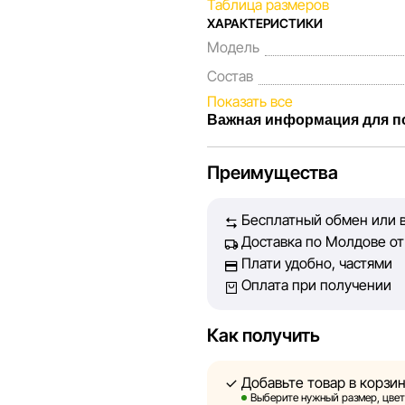
Таблица размеров
ХАРАКТЕРИСТИКИ
Модель
Состав
Показать все
Важная информация для п
Мы, команда сети магазинов 
Преимущества
Каждый день мы работаем над
представленная на сайте, бы
Бесплатный обмен или в
Наша цель — обеспечить вас
Доставка по Молдове от 
принять лучшее решение о п
Плати удобно, частями
Оплата при получении
Однако, несмотря на постоян
абсолютную точность всех д
технических ошибок или сбое
Как получить
актуальность информации на 
быть размещены на нашем са
Добавьте товар в корзи
Выберите нужный размер, цвет