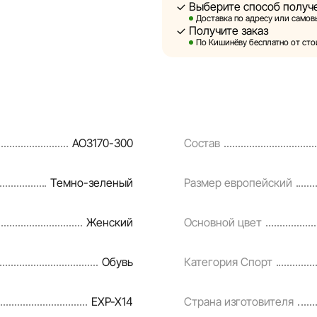
Выберите способ получ
Sportlandia оставляет за соб
Доставка по адресу или самовы
предварительного уведомлен
Получите заказ
и потребительские свойства 
По Кишинёву бесплатно от стои
являются смоделированными 
информация о товарах предос
Цены на товары, а также усл
кредитования могут быть изм
AO3170-300
Состав
порядке и без предваритель
Наша команда регулярно про
Темно-зеленый
Размер европейский
своевременно выявлять и ис
разумные сроки.
Женский
Основной цвет
Обувь
Категория Спорт
EXP-X14
Страна изготовителя