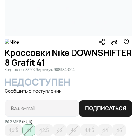
Кроссовки Nike DOWNSHIFTER
8 Grafit 41
Код товара:
372029
Артикул:
908984-004
НЕДОСТУПЕН
Сообщить о поступлении
ПОДПИСАТЬСЯ
РАЗМЕР
(EUR)
40.5
41
42.5
42
43
44.5
44
45