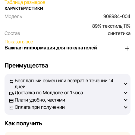
Таблица размеров
ХАРАКТЕРИСТИКИ
Модель
908984-004
89% текстиль,11%
Состав
синтетика
Показать все
Важная информация для покупателей
Мы, команда сети магазинов Sportlandia, ценим доверие
Преимущества
наших покупателей. Каждый день мы работаем над тем,
чтобы информация о товарах и услугах, представленная
Бесплатный обмен или возврат в течении 14
на сайте, была максимально полной, объективной и
дней
актуальной. Наша цель — обеспечить вас достоверной
Доставка по Молдове от 1 часа
информацией, чтобы вы смогли принять лучшее
Плати удобно, частями
решение о покупке.
Оплата при получении
Однако, несмотря на постоянный контроль, Sportlandia
Как получить
не может гарантировать абсолютную точность всех
данных, размещённых на сайте, ввиду возможных