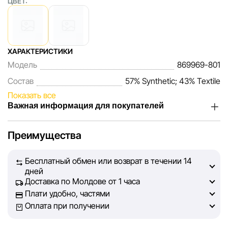
ЦВЕТ:
ХАРАКТЕРИСТИКИ
Модель
869969-801
Состав
57% Synthetic; 43% Textile
Показать все
Важная информация для покупателей
Мы, команда сети магазинов Sportlandia, ценим доверие
Преимущества
наших покупателей. Каждый день мы работаем над тем,
чтобы информация о товарах и услугах, представленная
Бесплатный обмен или возврат в течении 14
на сайте, была максимально полной, объективной и
дней
актуальной. Наша цель — обеспечить вас достоверной
Доставка по Молдове от 1 часа
информацией, чтобы вы смогли принять лучшее
Плати удобно, частями
решение о покупке.
Оплата при получении
Однако, несмотря на постоянный контроль, Sportlandia