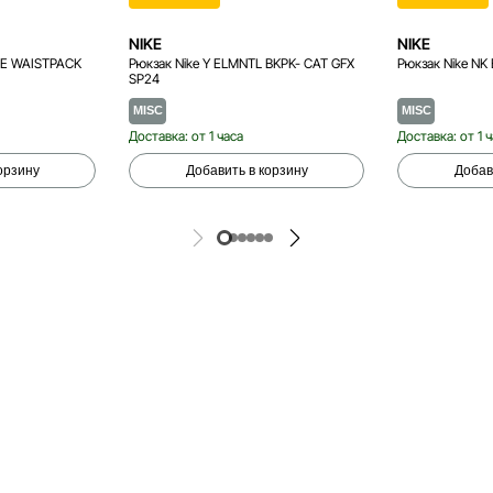
NIKE
NIKE
GE WAISTPACK
Рюкзак Nike Y ELMNTL BKPK- CAT GFX
Рюкзак Nike NK
SP24
MISC
MISC
Доставка: от 1 часа
Доставка: от 1 
орзину
Добавить в корзину
Добав