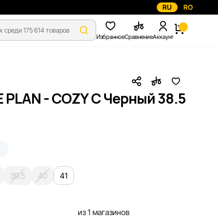
RU
RO
Избранное
Сравнение
Аккаунт
 PLAN - COZY C Черный 38.5
39.5
40
41
из 1 магазинов