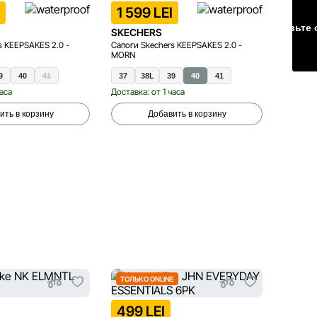
I
1 599 LEI
Оставьте 
SKECHERS
s KEEPSAKES 2.0 -
Сапоги Skechers KEEPSAKES 2.0 -
MORN
9
40
41
37
38L
39
40
41
часа
Доставка: от 1 часа
ить в корзину
Добавить в корзину
ТОЛЬКО ONLINE
ТОЛЬК
499 LEI
1 89