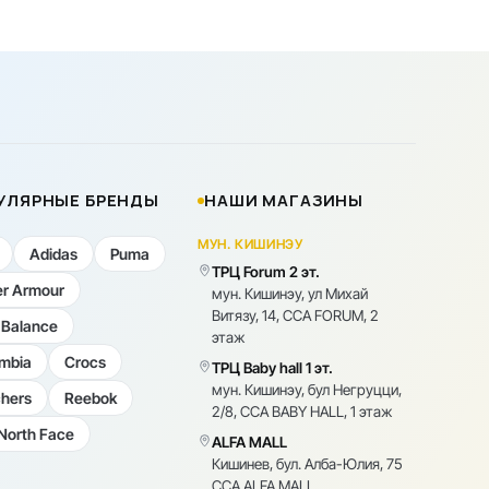
УЛЯРНЫЕ БРЕНДЫ
НАШИ МАГАЗИНЫ
МУН. КИШИНЭУ
Adidas
Puma
ТРЦ Forum 2 эт.
r Armour
мун. Кишинэу, ул Михай
Витязу, 14, CCA FORUM, 2
Balance
этаж
mbia
Crocs
ТРЦ Baby hall 1 эт.
мун. Кишинэу, бул Негруцци,
hers
Reebok
2/8, CCA BABY HALL, 1 этаж
North Face
ALFA MALL
Кишинев, бул. Алба-Юлия, 75
CCA ALFA MALL