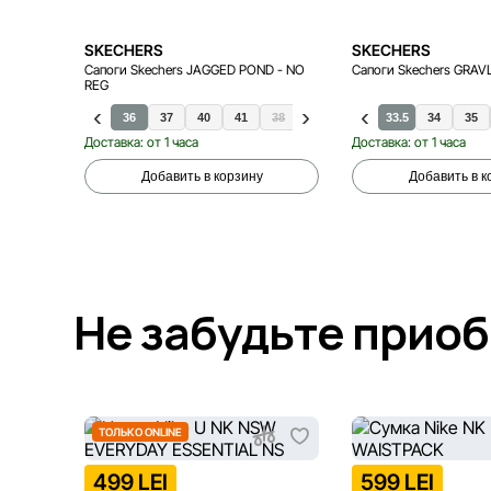
SKECHERS
SKECHERS
Сапоги Skechers JAGGED POND - NO
Сапоги Skechers GRAV
REG
36
37
40
41
38
39
33.5
34
35
Доставка: от 1 часа
Доставка: от 1 часа
Добавить в корзину
Добавить в к
Не забудьте прио
ТОЛЬКО ONLINE
499 LEI
599 LEI