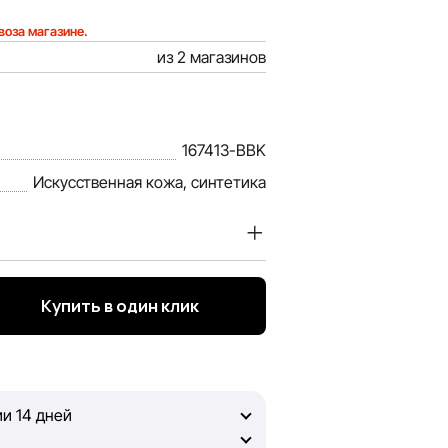
воза магазине.
из 2 магазинов
167413-BBK
Искусственная кожа, синтетика
ним доверие наших покупателей.
формация о товарах и услугах,
Купить в один клик
 полной, объективной и актуальной.
нформацией, чтобы вы смогли
и 14 дней
portlandia не может гарантировать
нных на сайте, ввиду возможных