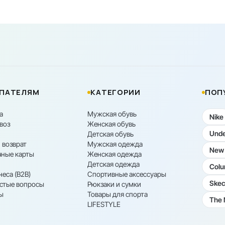
ПАТЕЛЯМ
КАТЕГОРИИ
ПОП
а
Мужская обувь
Nike
воз
Женская обувь
Unde
Детская обувь
 возврат
Мужская одежда
New 
ные карты
Женская одежда
Детская одежда
Colu
неса (B2B)
Спортивные аксессуары
Skec
астые вопросы
Рюкзаки и сумки
ы
Товары для спорта
The 
LIFESTYLE