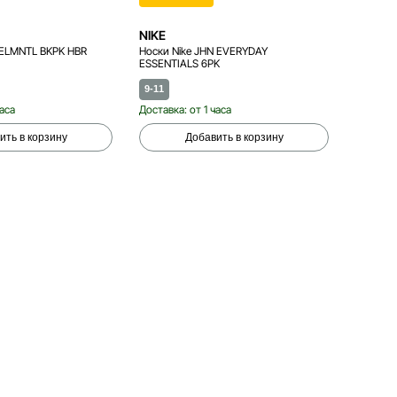
NIKE
NIKE
 ELMNTL BKPK HBR
Носки Nike JHN EVERYDAY
Рюкзак 
ESSENTIALS 6PK
9-11
One si
часа
Доставка: от 1 часа
Доставка
ить в корзину
Добавить в корзину