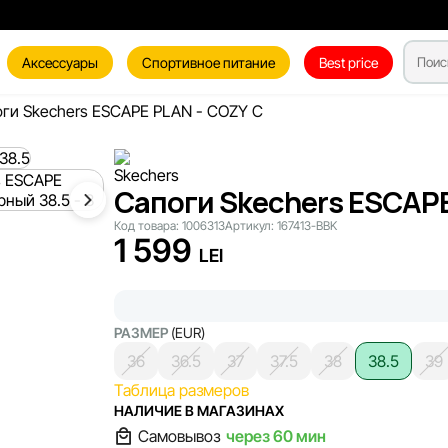
Аксессуары
Спортивное питание
Best price
ги Skechers ESCAPE PLAN - COZY C
Сапоги Skechers ESCAPE
Код товара:
1006313
Артикул:
167413-BBK
1 599
LEI
РАЗМЕР
(EUR)
36
36.5
37
37.5
38
38.5
39
Таблица размеров
НАЛИЧИЕ В МАГАЗИНАХ
Самовывоз
через 60 мин