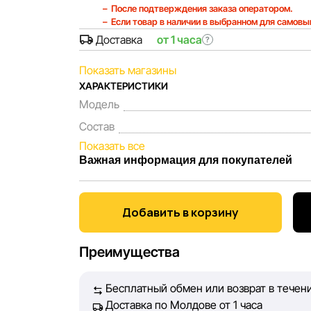
После подтверждения заказа оператором.
Если товар в наличии в выбранном для самовы
Доставка
от 1 часа
?
Показать магазины
ХАРАКТЕРИСТИКИ
Модель
Состав
Показать все
Важная информация для покупателей
Мы, команда сети магазинов Sportlandia, це
Каждый день мы работаем над тем, чтобы ин
Добавить в корзину
представленная на сайте, была максимально
Наша цель — обеспечить вас достоверной и
Преимущества
принять лучшее решение о покупке.
Бесплатный обмен или возврат в течени
Однако, несмотря на постоянный контроль, S
Доставка по Молдове от 1 часа
абсолютную точность всех данных, размещё