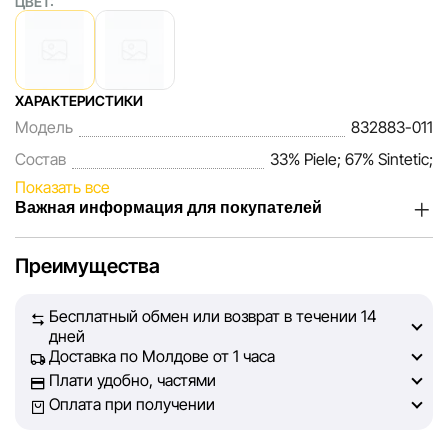
ЦВЕТ:
ХАРАКТЕРИСТИКИ
Модель
832883-011
Состав
33% Piele; 67% Sintetic;
Показать все
Важная информация для покупателей
Мы, команда сети магазинов Sportlandia, ценим доверие
Преимущества
наших покупателей. Каждый день мы работаем над тем,
чтобы информация о товарах и услугах, представленная
Бесплатный обмен или возврат в течении 14
на сайте, была максимально полной, объективной и
дней
актуальной. Наша цель — обеспечить вас достоверной
Доставка по Молдове от 1 часа
информацией, чтобы вы смогли принять лучшее
Плати удобно, частями
решение о покупке.
Оплата при получении
Однако, несмотря на постоянный контроль, Sportlandia