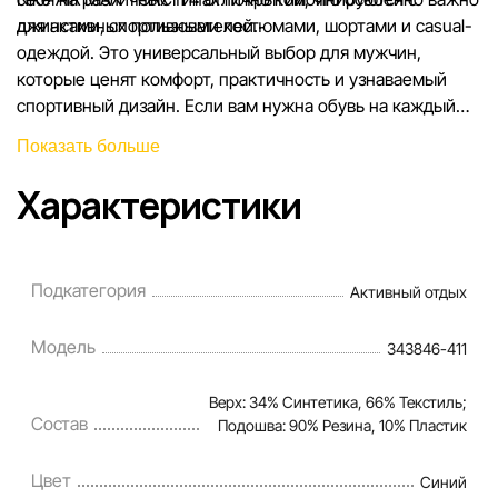
для активных пользователей.
джинсами, спортивными костюмами, шортами и casual-
одеждой. Это универсальный выбор для мужчин,
которые ценят комфорт, практичность и узнаваемый
спортивный дизайн. Если вам нужна обувь на каждый
день с надежными характеристиками и стильным
Показать больше
внешним видом — эта модель станет удачным
решением.
Характеристики
Подкатегория
Активный отдых
Модель
343846-411
Верх: 34% Синтетика, 66% Текстиль;
Состав
Подошва: 90% Резина, 10% Пластик
Цвет
Синий