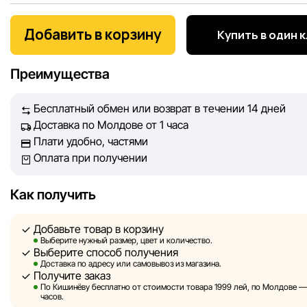
Мы, команда сети магазинов Sportlandia, ценим доверие 
покупателей. Каждый день мы работаем над тем, чтобы
Добавить в корзину
Купить в один 
информация о товарах и услугах, представленная на сайте
максимально полной, объективной и актуальной. Наша ц
Преимущества
обеспечить вас достоверной информацией, чтобы вы смог
принять лучшее решение о покупке.
Бесплатный обмен или возврат в течении 14 дней
Доставка по Молдове от 1 часа
Однако, несмотря на постоянный контроль, Sportlandia не
Плати удобно, частями
гарантировать абсолютную точность всех данных, размещ
Оплата при получении
сайте, ввиду возможных технических ошибок или сбоев. 
не отвечаем за содержание и актуальность информации н
сторонних ресурсах, ссылки на которые могут быть разм
Как получить
нашем сайте.
Добавьте товар в корзину
Sportlandia оставляет за собой право в одностороннем по
Выберите нужный размер, цвет и количество.
Выберите способ получения
без предварительного уведомления вносить изменения в 
Доставка по адресу или самовывоз из магазина.
характеристики и потребительские свойства товаров.
Получите заказ
По Кишинёву бесплатно от стоимости товара 1999 лей, по Молдове — з
Изображения, представленные на сайте, являются
часов.