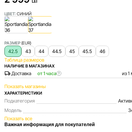
LEI
ЦВЕТ:
СИНИЙ
РАЗМЕР
(EUR)
42.5
43
44
44.5
45
45.5
46
Таблица размеров
НАЛИЧИЕ В МАГАЗИНАХ
Доставка
от 1 часа
из 1
?
Показать магазины
ХАРАКТЕРИСТИКИ
Подкатегория
Актив
Модель
3
Показать все
Важная информация для покупателей