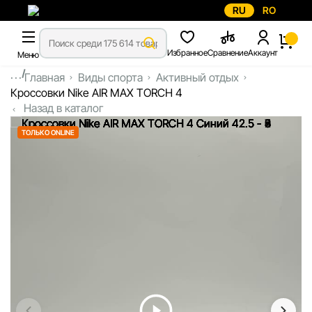
RU
RO
Избранное
Сравнение
Аккаунт
Меню
...
Главная
Виды спорта
Активный отдых
Кроссовки Nike AIR MAX TORCH 4
Назад в каталог
ТОЛЬКО ONLINE