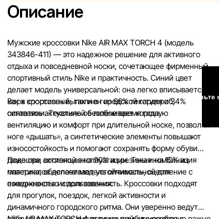
смоделированными и служат исключительно для иллюстр
Описание
Общая информация о товарах предоставляется в ознаком
целях.
Мужские кроссовки Nike AIR MAX TORCH 4 (модель
Цены на товары, а также условия предоставления скидок,
343846-411) — это надежное решение для активного
подарков, рассрочки и кредитования могут быть изменен
отдыха и повседневной носки, сочетающее фирменный
компанией Sportlandia в одностороннем порядке и без
спортивный стиль Nike и практичность. Синий цвет
предварительного уведомления.
делает модель универсальной: она легко вписывается
Оставьте 
как в спортивный, так и в городской гардероб,
Верх кроссовок выполнен из 66% текстиля и 34%
Наша команда регулярно проверяет и обновляет информа
оставаясь актуальной в любое время года.
синтетики. Текстиль обеспечивает хорошую
сайте, чтобы своевременно выявлять и исправлять возмо
вентиляцию и комфорт при длительной носке, позволяя
ошибки в кратчайшие разумные сроки.
ноге «дышать», а синтетические элементы повышают
износостойкость и помогают сохранять форму обуви
даже при активной эксплуатации. Такая комбинация
Подошва, состоящая на 90% из резины и на 10% из
материалов делает модель оптимальной для
пластика, обеспечивает устойчивость, сцепление с
ежедневного использования.
поверхностью и долговечность. Кроссовки подходят
для прогулок, поездок, легкой активности и
динамичного городского ритма. Они уверенно ведут
себя на различных типах покрытий, что особенно важно
Nike AIR MAX TORCH 4 отлично комбинируются с