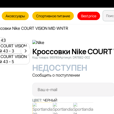
Аксессуары
Спортивное питание
Best price
совки Nike COURT VISION MID WNTR
Кроссовки Nike COURT 
Код товара:
989169
Артикул:
DR7882-002
НЕДОСТУПЕН
Сообщить о поступлении
ЦВЕТ:
ЧЕРНЫЙ