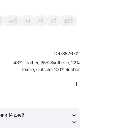
2
44.5
44
45
46
45.5
DR7882-002
43% Leather, 35% Synthetic, 22%
Textile; Outsole: 100% Rubber
ценим доверие наших покупателей.
нформация о товарах и услугах,
о полной, объективной и актуальной.
нии 14 дней
информацией, чтобы вы смогли