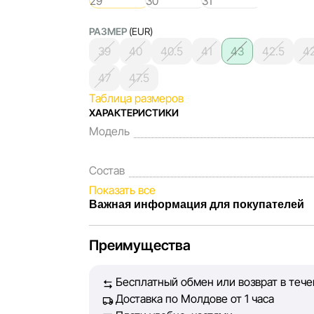
РАЗМЕР
(EUR)
39
40
40.5
41
43
42.5
4
47
47.5
Таблица размеров
ХАРАКТЕРИСТИКИ
Модель
Состав
Показать все
Важная информация для покупателей
Мы, команда сети магазинов Sportlandia, 
Преимущества
Каждый день мы работаем над тем, чтобы и
представленная на сайте, была максимальн
Бесплатный обмен или возврат в тече
Наша цель — обеспечить вас достоверной 
Доставка по Молдове от 1 часа
принять лучшее решение о покупке.