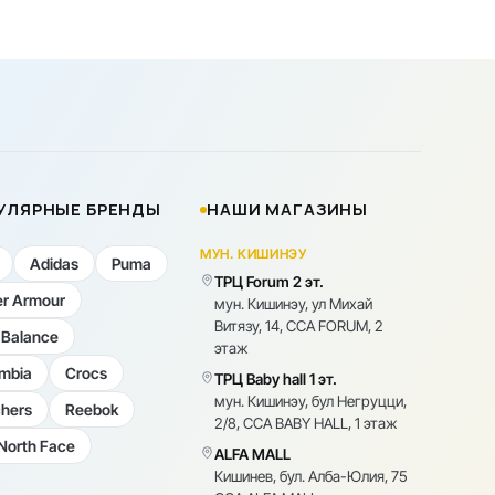
УЛЯРНЫЕ БРЕНДЫ
НАШИ МАГАЗИНЫ
МУН. КИШИНЭУ
Adidas
Puma
ТРЦ Forum 2 эт.
r Armour
мун. Кишинэу, ул Михай
Витязу, 14, CCA FORUM, 2
Balance
этаж
mbia
Crocs
ТРЦ Baby hall 1 эт.
мун. Кишинэу, бул Негруцци,
hers
Reebok
2/8, CCA BABY HALL, 1 этаж
North Face
ALFA MALL
Кишинев, бул. Алба-Юлия, 75