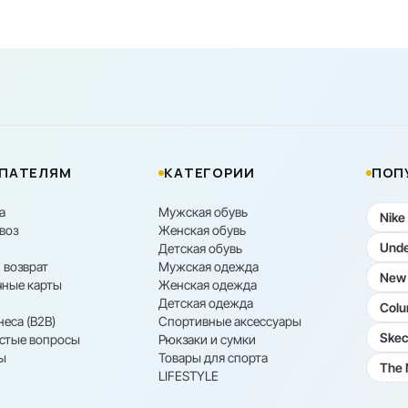
ПАТЕЛЯМ
КАТЕГОРИИ
ПОП
а
Мужская обувь
Nike
воз
Женская обувь
Unde
Детская обувь
 возврат
Мужская одежда
New 
ные карты
Женская одежда
Детская одежда
Colu
неса (B2B)
Спортивные аксессуары
Skec
астые вопросы
Рюкзаки и сумки
ы
Товары для спорта
The 
LIFESTYLE