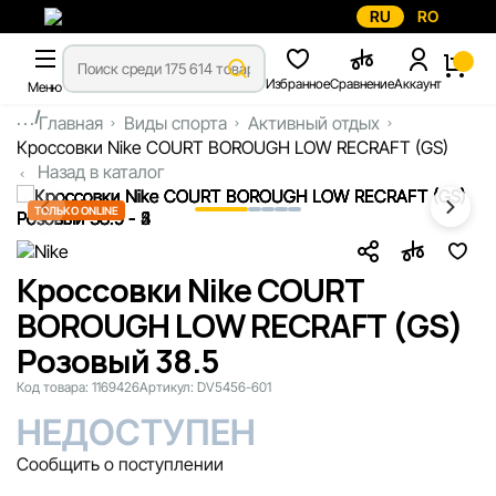
RU
RO
Избранное
Сравнение
Аккаунт
Меню
...
Главная
Виды спорта
Активный отдых
Кроссовки Nike COURT BOROUGH LOW RECRAFT (GS)
Назад в каталог
ТОЛЬКО ONLINE
Кроссовки Nike COURT
BOROUGH LOW RECRAFT (GS)
Розовый 38.5
Код товара:
1169426
Артикул:
DV5456-601
НЕДОСТУПЕН
Сообщить о поступлении