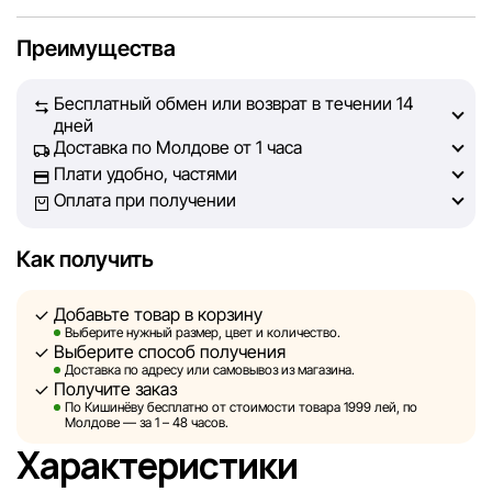
Мы, команда сети магазинов Sportlandia, ценим доверие
Преимущества
наших покупателей. Каждый день мы работаем над тем,
чтобы информация о товарах и услугах, представленная
Бесплатный обмен или возврат в течении 14
на сайте, была максимально полной, объективной и
дней
актуальной. Наша цель — обеспечить вас достоверной
Доставка по Молдове от 1 часа
информацией, чтобы вы смогли принять лучшее
Плати удобно, частями
решение о покупке.
Оплата при получении
Однако, несмотря на постоянный контроль, Sportlandia
Как получить
не может гарантировать абсолютную точность всех
данных, размещённых на сайте, ввиду возможных
Добавьте товар в корзину
технических ошибок или сбоев. Мы также не отвечаем
Выберите нужный размер, цвет и количество.
за содержание и актуальность информации на
Выберите способ получения
сторонних ресурсах, ссылки на которые могут быть
Доставка по адресу или самовывоз из магазина.
Получите заказ
размещены на нашем сайте.
По Кишинёву бесплатно от стоимости товара 1999 лей, по
Молдове — за 1 – 48 часов.
Sportlandia оставляет за собой право в одностороннем
Характеристики
порядке и без предварительного уведомления вносить