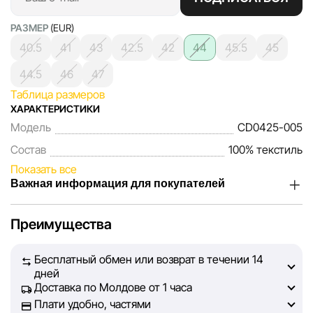
РАЗМЕР
(EUR)
40.5
41
43
42.5
42
44
45.5
45
44.5
46
47
Таблица размеров
ХАРАКТЕРИСТИКИ
Модель
CD0425-005
Состав
100% текстиль
Показать все
Важная информация для покупателей
Мы, команда сети магазинов Sportlandia, ценим доверие
Преимущества
наших покупателей. Каждый день мы работаем над тем,
чтобы информация о товарах и услугах, представленная
Бесплатный обмен или возврат в течении 14
на сайте, была максимально полной, объективной и
дней
актуальной. Наша цель — обеспечить вас достоверной
Доставка по Молдове от 1 часа
информацией, чтобы вы смогли принять лучшее
Плати удобно, частями