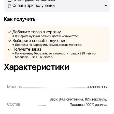
решение о покупке.
Оплата при получении
Однако, несмотря на постоянный контроль, Sportlandia
Как получить
не может гарантировать абсолютную точность всех
данных, размещённых на сайте, ввиду возможных
Добавьте товар в корзину
технических ошибок или сбоев. Мы также не отвечаем
Выберите нужный размер, цвет и количество.
за содержание и актуальность информации на
Выберите способ получения
сторонних ресурсах, ссылки на которые могут быть
Доставка по адресу или самовывоз из магазина.
Получите заказ
размещены на нашем сайте.
По Кишинёву бесплатно от стоимости товара 299 лей, по
Молдове — за 1 – 48 часов.
Sportlandia оставляет за собой право в одностороннем
Характеристики
порядке и без предварительного уведомления вносить
изменения в описания, характеристики и
потребительские свойства товаров. Изображения,
Модель
AA8030-106
представленные на сайте, являются смоделированными
и служат исключительно для иллюстрации. Общая
Верх: 84% синтетика, 16% текстиль.
информация о товарах предоставляется в
Состав
Подошва: 100% резина.
ознакомительных целях.