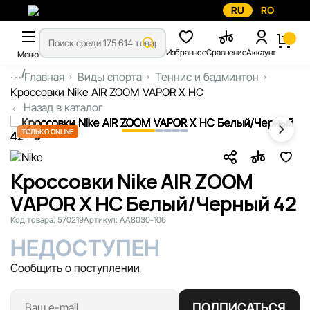
RU
RO
Избранное
Сравнение
Аккаунт
Меню
...
Главная
Виды спорта
Теннис и бадминтон
Кроссовки Nike AIR ZOOM VAPOR X HC
Назад в каталог
ТОЛЬКО ONLINE
Кроссовки Nike AIR ZOOM
VAPOR X HC Белый/Черный 42
Код товара:
570219
Артикул:
AA8030-106
НЕДОСТУПЕН
Сообщить о поступлении
ПОДПИСАТЬСЯ