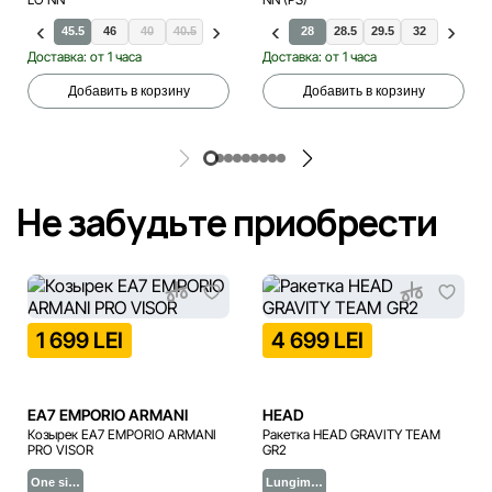
.5
45
45.5
46
40
40.5
41
42
42.5
28
43
28.5
44
29.5
47.5
32
33
3
Доставка: от 1 часа
Доставка: от 1 часа
Добавить в корзину
Добавить в корзину
Не забудьте приобрести
1 699 LEI
4 699 LEI
EA7 EMPORIO ARMANI
HEAD
Козырек EA7 EMPORIO ARMANI
Ракетка HEAD GRAVITY TEAM
PRO VISOR
GR2
One si…
Lungim…