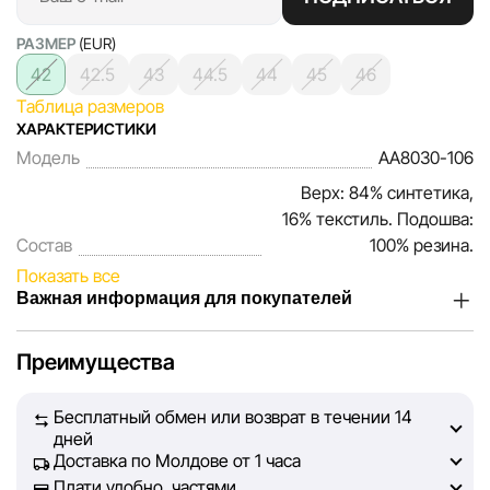
РАЗМЕР
(EUR)
42
42.5
43
44.5
44
45
46
Таблица размеров
ХАРАКТЕРИСТИКИ
Модель
AA8030-106
Верх: 84% синтетика,
16% текстиль. Подошва:
Состав
100% резина.
Показать все
Важная информация для покупателей
Мы, команда сети магазинов Sportlandia, ценим доверие
Преимущества
наших покупателей. Каждый день мы работаем над тем,
чтобы информация о товарах и услугах, представленная
Бесплатный обмен или возврат в течении 14
на сайте, была максимально полной, объективной и
дней
актуальной. Наша цель — обеспечить вас достоверной
Доставка по Молдове от 1 часа
информацией, чтобы вы смогли принять лучшее
Плати удобно, частями