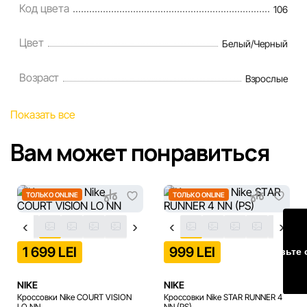
Код цвета
106
Цены на товары, а также условия предоставления
скидок, подарков, рассрочки и кредитования могут быть
Цвет
Белый/Черный
изменены компанией Sportlandia в одностороннем
порядке и без предварительного уведомления.
Возраст
Взрослые
Наша команда регулярно проверяет и обновляет
информацию на сайте, чтобы своевременно выявлять и
Показать все
исправлять возможные ошибки в кратчайшие разумные
сроки.
Вам может понравиться
ТОЛЬКО ONLINE
ТОЛЬКО ONLINE
1 699 LEI
999 LEI
Оставьте 
NIKE
NIKE
Кроссовки Nike COURT VISION
Кроссовки Nike STAR RUNNER 4
LO NN
NN (PS)