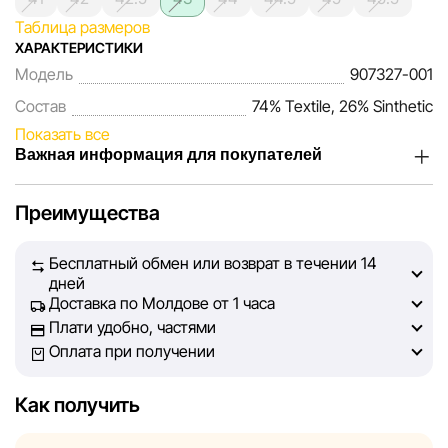
Таблица размеров
ХАРАКТЕРИСТИКИ
Модель
907327-001
Состав
74% Textile, 26% Sinthetic
Показать все
Важная информация для покупателей
Мы, команда сети магазинов Sportlandia, ценим доверие
Преимущества
наших покупателей. Каждый день мы работаем над тем,
чтобы информация о товарах и услугах, представленная
Бесплатный обмен или возврат в течении 14
на сайте, была максимально полной, объективной и
дней
актуальной. Наша цель — обеспечить вас достоверной
Доставка по Молдове от 1 часа
информацией, чтобы вы смогли принять лучшее
Плати удобно, частями
решение о покупке.
Оплата при получении
Однако, несмотря на постоянный контроль, Sportlandia
Как получить
не может гарантировать абсолютную точность всех
данных, размещённых на сайте, ввиду возможных