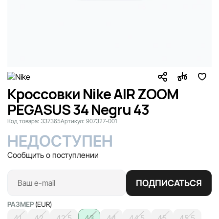
Кроссовки Nike AIR ZOOM
PEGASUS 34 Negru 43
Код товара:
337365
Артикул:
907327-001
НЕДОСТУПЕН
Сообщить о поступлении
ПОДПИСАТЬСЯ
РАЗМЕР
(EUR)
41
42
42.5
43
44
44.5
45
45.5