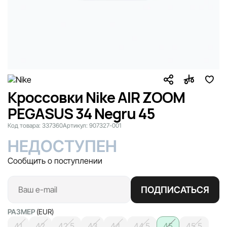
Кроссовки Nike AIR ZOOM
PEGASUS 34 Negru 45
Код товара:
337360
Артикул:
907327-001
НЕДОСТУПЕН
Сообщить о поступлении
ПОДПИСАТЬСЯ
РАЗМЕР
(EUR)
41
42
42.5
43
44
44.5
45
45.5