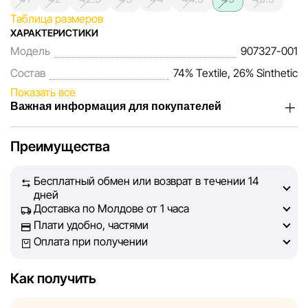
Таблица размеров
ХАРАКТЕРИСТИКИ
Модель
907327-001
Состав
74% Textile, 26% Sinthetic
Показать все
Важная информация для покупателей
Мы, команда сети магазинов Sportlandia, ценим доверие
Преимущества
наших покупателей. Каждый день мы работаем над тем,
чтобы информация о товарах и услугах, представленная
Бесплатный обмен или возврат в течении 14
на сайте, была максимально полной, объективной и
дней
актуальной. Наша цель — обеспечить вас достоверной
Доставка по Молдове от 1 часа
информацией, чтобы вы смогли принять лучшее
Плати удобно, частями
решение о покупке.
Оплата при получении
Однако, несмотря на постоянный контроль, Sportlandia
Как получить
не может гарантировать абсолютную точность всех
данных, размещённых на сайте, ввиду возможных