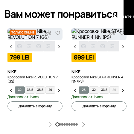
Наша команда регулярно проверяет и обновляет
Вам может понравиться
информацию на сайте, чтобы своевременно выявлять и
Оставьте 
исправлять возможные ошибки в кратчайшие разумные
сроки.
ТОЛЬКО ONLINE
799 LEI
999 LEI
NIKE
NIKE
Кроссовки Nike REVOLUTION 7
Кроссовки Nike STAR RUNNER 4
(GS)
NN (PS)
32
33.5
38.5
40
33
34
35
28
35.5
32
36
33.5
35.5
36.5
29
36
37.5
31
36.5
38
Доставка: от 1 часа
Доставка: от 1 часа
Добавить в корзину
Добавить в корзину