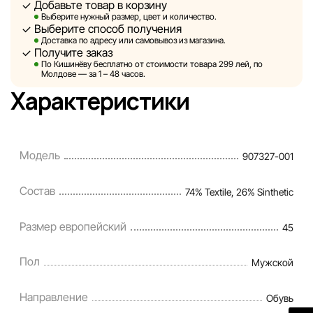
Добавьте товар в корзину
технических ошибок или сбоев. Мы также не отвечаем
Выберите нужный размер, цвет и количество.
за содержание и актуальность информации на
Выберите способ получения
сторонних ресурсах, ссылки на которые могут быть
Доставка по адресу или самовывоз из магазина.
Получите заказ
размещены на нашем сайте.
По Кишинёву бесплатно от стоимости товара 299 лей, по
Молдове — за 1 – 48 часов.
Sportlandia оставляет за собой право в одностороннем
Характеристики
порядке и без предварительного уведомления вносить
изменения в описания, характеристики и
потребительские свойства товаров. Изображения,
Модель
907327-001
представленные на сайте, являются смоделированными
и служат исключительно для иллюстрации. Общая
Состав
74% Textile, 26% Sinthetic
информация о товарах предоставляется в
ознакомительных целях.
Размер европейский
45
Цены на товары, а также условия предоставления
скидок, подарков, рассрочки и кредитования могут быть
Пол
Мужской
изменены компанией Sportlandia в одностороннем
порядке и без предварительного уведомления.
Направление
Обувь