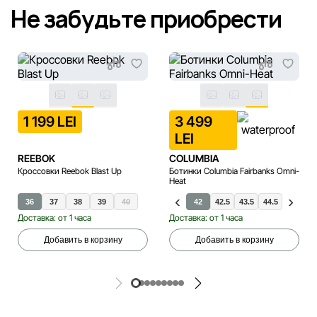
Не забудьте приобрести
1 199 LEI
3 499
LEI
REEBOK
COLUMBIA
Кроссовки Reebok Blast Up
Ботинки Columbia Fairbanks Omni-
Heat
36
37
38
39
40
40.5
40
41
41.5
42
42.5
43.5
44.5
46
Доставка: от 1 часа
Доставка: от 1 часа
Добавить в корзину
Добавить в корзину