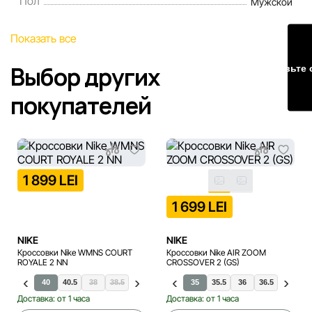
Пол
Мужской
Наша команда регулярно проверяет и обновляет
Показать все
информацию на сайте, чтобы своевременно выявлять и
исправлять возможные ошибки в кратчайшие разумные
Выбор других
Оставьте 
сроки.
покупателей
1 899 LEI
1 699 LEI
NIKE
NIKE
Кроссовки Nike WMNS COURT
Кроссовки Nike AIR ZOOM
ROYALE 2 NN
CROSSOVER 2 (GS)
.5
37.5
40
40.5
38
38.5
39
41
35
35.5
36
36.5
40
37.5
40.5
Доставка: от 1 часа
Доставка: от 1 часа