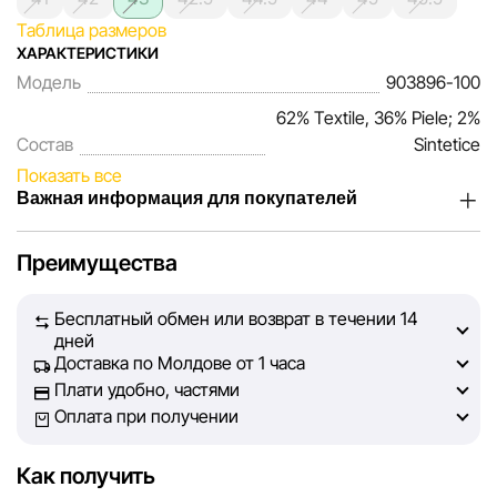
Таблица размеров
ХАРАКТЕРИСТИКИ
Модель
903896-100
62% Textile, 36% Piele; 2%
Состав
Sintetice
Показать все
Важная информация для покупателей
Мы, команда сети магазинов Sportlandia, ценим доверие
Преимущества
наших покупателей. Каждый день мы работаем над тем,
чтобы информация о товарах и услугах, представленная
Бесплатный обмен или возврат в течении 14
на сайте, была максимально полной, объективной и
дней
актуальной. Наша цель — обеспечить вас достоверной
Доставка по Молдове от 1 часа
информацией, чтобы вы смогли принять лучшее
Плати удобно, частями
решение о покупке.
Оплата при получении
Однако, несмотря на постоянный контроль, Sportlandia
Как получить
не может гарантировать абсолютную точность всех