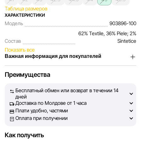
Таблица размеров
ХАРАКТЕРИСТИКИ
Модель
903896-100
62% Textile, 36% Piele; 2%
Состав
Sintetice
Показать все
Важная информация для покупателей
Мы, команда сети магазинов Sportlandia, ценим доверие
Преимущества
наших покупателей. Каждый день мы работаем над тем,
чтобы информация о товарах и услугах, представленная
Бесплатный обмен или возврат в течении 14
на сайте, была максимально полной, объективной и
дней
актуальной. Наша цель — обеспечить вас достоверной
Доставка по Молдове от 1 часа
информацией, чтобы вы смогли принять лучшее
Плати удобно, частями
решение о покупке.
Оплата при получении
Однако, несмотря на постоянный контроль, Sportlandia
Как получить
не может гарантировать абсолютную точность всех