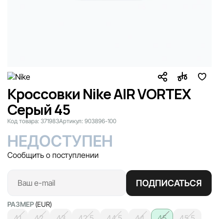
Кроссовки Nike AIR VORTEX
Серый 45
Код товара:
371983
Артикул:
903896-100
НЕДОСТУПЕН
Сообщить о поступлении
ПОДПИСАТЬСЯ
РАЗМЕР
(EUR)
41
42
43
42.5
44.5
44
45
45.5