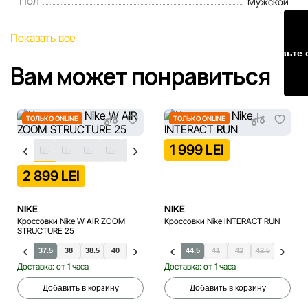
Пол
Мужской
Наша команда регулярно проверяет и обновляет
Показать все
информацию на сайте, чтобы своевременно выявлять и
Оставьте 
исправлять возможные ошибки в кратчайшие разумные
Вам может понравиться
сроки.
ТОЛЬКО ONLINE
ТОЛЬКО ONLINE
1 999 LEI
2 899 LEI
NIKE
NIKE
Кроссовки Nike W AIR ZOOM
Кроссовки Nike INTERACT RUN
STRUCTURE 25
36.5
37.5
38
38.5
40
40.5
40
39
40.5
41
44.5
41
42
42.5
43
40
Доставка: от 1 часа
Доставка: от 1 часа
Добавить в корзину
Добавить в корзину