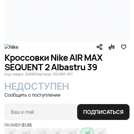
Кроссовки Nike AIR MAX
SEQUENT 2 Albastru 39
Код товара:
309965
Артикул:
852465-401
НЕДОСТУПЕН
Сообщить о поступлении
ПОДПИСАТЬСЯ
РАЗМЕР
(EUR)
36
36.5
37.5
38
38.5
39
40