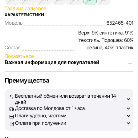
Таблица размеров
ХАРАКТЕРИСТИКИ
Модель
852465-401
Верх: 9% синтетика, 91%
текстиль. Подошва: 60%
Состав
резина, 40% пластик
Показать все
Важная информация для покупателей
Мы, команда сети магазинов Sportlandia, ценим доверие
Преимущества
наших покупателей. Каждый день мы работаем над тем,
чтобы информация о товарах и услугах, представленная
Бесплатный обмен или возврат в течении 14
на сайте, была максимально полной, объективной и
дней
актуальной. Наша цель — обеспечить вас достоверной
Доставка по Молдове от 1 часа
информацией, чтобы вы смогли принять лучшее
Плати удобно, частями
решение о покупке.
Оплата при получении
Однако, несмотря на постоянный контроль, Sportlandia