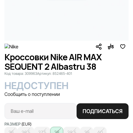
Кроссовки Nike AIR MAX
SEQUENT 2 Albastru 38
Код товара:
309963
Артикул:
852465-401
НЕДОСТУПЕН
Сообщить о поступлении
ПОДПИСАТЬСЯ
РАЗМЕР
(EUR)
36
36.5
37.5
38
38.5
39
40