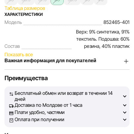
Таблица размеров
ХАРАКТЕРИСТИКИ
Модель
852465-401
Верх: 9% синтетика, 91%
текстиль. Подошва: 60%
Состав
резина, 40% пластик
Показать все
Важная информация для покупателей
Мы, команда сети магазинов Sportlandia, ценим доверие
Преимущества
наших покупателей. Каждый день мы работаем над тем,
чтобы информация о товарах и услугах, представленная
Бесплатный обмен или возврат в течении 14
на сайте, была максимально полной, объективной и
дней
актуальной. Наша цель — обеспечить вас достоверной
Доставка по Молдове от 1 часа
информацией, чтобы вы смогли принять лучшее
Плати удобно, частями
решение о покупке.
Оплата при получении
Однако, несмотря на постоянный контроль, Sportlandia