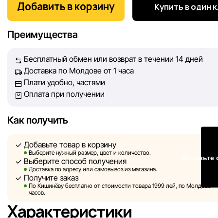
покупателей. Каждый день мы работаем над тем, чтобы
Добавить в корзину
Купить в один 
информация о товарах и услугах, представленная на сайте
максимально полной, объективной и актуальной. Наша ц
Преимущества
обеспечить вас достоверной информацией, чтобы вы смог
принять лучшее решение о покупке.
Бесплатный обмен или возврат в течении 14 дней
Доставка по Молдове от 1 часа
Однако, несмотря на постоянный контроль, Sportlandia не
Плати удобно, частями
гарантировать абсолютную точность всех данных, размещ
Оплата при получении
сайте, ввиду возможных технических ошибок или сбоев. 
не отвечаем за содержание и актуальность информации н
сторонних ресурсах, ссылки на которые могут быть разм
Как получить
нашем сайте.
Добавьте товар в корзину
Sportlandia оставляет за собой право в одностороннем по
Выберите нужный размер, цвет и количество.
Оставьте 
Выберите способ получения
без предварительного уведомления вносить изменения в 
Доставка по адресу или самовывоз из магазина.
характеристики и потребительские свойства товаров.
Получите заказ
По Кишинёву бесплатно от стоимости товара 1999 лей, по Молдове — з
Изображения, представленные на сайте, являются
часов.
смоделированными и служат исключительно для иллюстр
Характеристики
Общая информация о товарах предоставляется в ознаком