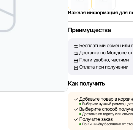
Важная информация для п
Мы, команда сети магазинов 
Преимущества
Каждый день мы работаем над
представленная на сайте, бы
Бесплатный обмен или в
Наша цель — обеспечить вас
Доставка по Молдове от 
принять лучшее решение о п
Плати удобно, частями
Оплата при получении
Однако, несмотря на постоян
абсолютную точность всех д
технических ошибок или сбое
Как получить
актуальность информации на 
быть размещены на нашем са
Добавьте товар в корзи
Выберите нужный размер, цвет
Выберите способ получ
Sportlandia оставляет за соб
Доставка по адресу или самовы
предварительного уведомлен
Получите заказ
и потребительские свойства 
По Кишинёву бесплатно от стои
являются смоделированными 