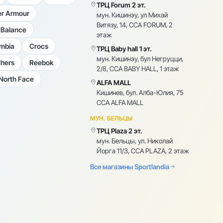
ТРЦ Forum 2 эт.
r Armour
мун. Кишинэу, ул Михай
Витязу, 14, CCA FORUM, 2
Balance
этаж
mbia
Crocs
ТРЦ Baby hall 1 эт.
мун. Кишинэу, бул Негруцци,
hers
Reebok
2/8, CCA BABY HALL, 1 этаж
North Face
ALFA MALL
Кишинев, бул. Алба-Юлия, 75
CCA ALFA MALL
МУН. БЕЛЬЦЫ
ТРЦ Plaza 2 эт.
мун. Бельцы, ул. Николай
Йорга 11/3, CCA PLAZA, 2 этаж
Все магазины Sportlandia