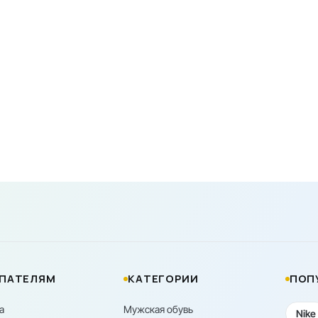
информация о товарах предос
Цены на товары, а также усл
кредитования могут быть изм
порядке и без предваритель
Наша команда регулярно про
своевременно выявлять и ис
разумные сроки.
ПАТЕЛЯМ
КАТЕГОРИИ
ПОП
а
Мужская обувь
Nike