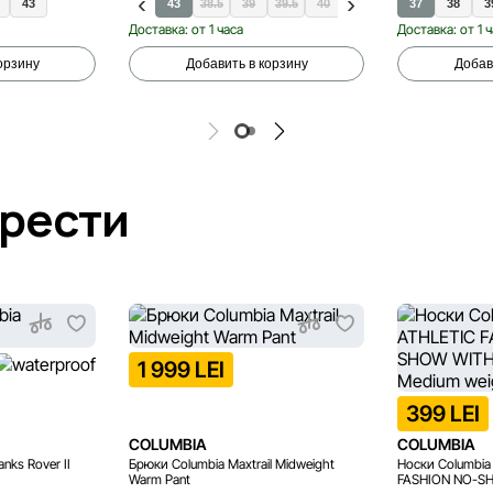
38
43
40.5
41.5
42
43
38.5
39
39.5
40
37
38
3
Доставка: от 1 часа
Доставка: от 1 
орзину
Добавить в корзину
Добав
брести
1 999 LEI
399 LEI
COLUMBIA
COLUMBIA
nks Rover II
Брюки Columbia Maxtrail Midweight
Носки Columbia
Warm Pant
FASHION NO-S