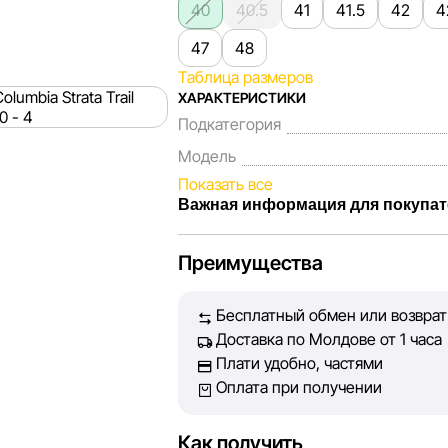
40
40.5
41
41.5
42
4
47
48
Таблица размеров
ХАРАКТЕРИСТИКИ
Подкатегория
Модель
Показать все
Важная информация для покупат
Мы, команда сети магазинов Sportla
Преимущества
Каждый день мы работаем над тем, 
представленная на сайте, была мак
Бесплатный обмен или возврат 
Наша цель — обеспечить вас досто
Доставка по Молдове от 1 часа
принять лучшее решение о покупке.
Плати удобно, частями
Оплата при получении
Однако, несмотря на постоянный кон
абсолютную точность всех данных, 
технических ошибок или сбоев. Мы 
Как получить