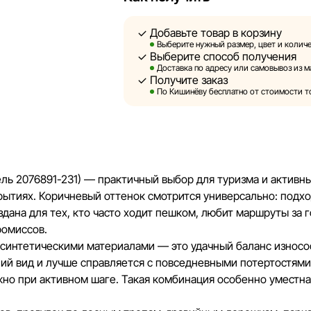
актуальность информации на сторон
быть размещены на нашем сайте.
Добавьте товар в корзину
Выберите нужный размер, цвет и количе
Выберите способ получения
Sportlandia оставляет за собой прав
Доставка по адресу или самовывоз из м
предварительного уведомления внос
Получите заказ
и потребительские свойства товаро
По Кишинёву бесплатно от стоимости тов
являются смоделированными и служ
информация о товарах предоставляе
Цены на товары, а также условия пр
кредитования могут быть изменены 
дель 2076891-231) — практичный выбор для туризма и активн
порядке и без предварительного ув
рытиях. Коричневый оттенок смотрится универсально: подхо
дана для тех, кто часто ходит пешком, любит маршруты за г
Наша команда регулярно проверяет 
ромиссов.
своевременно выявлять и исправля
 синтетическими материалами — это удачный баланс износос
разумные сроки.
ий вид и лучше справляется с повседневными потертостями,
жно при активном шаге. Такая комбинация особенно уместна 