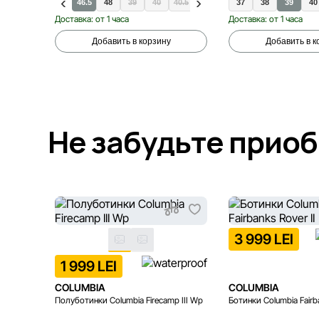
44
45
46
46.5
48
39
40
40.5
42
49
37
36.5
38
37
39
37.5
40
Доставка: от 1 часа
Доставка: от 1 часа
Добавить в корзину
Добавить в к
Не забудьте прио
3 999 LEI
1 999 LEI
COLUMBIA
COLUMBIA
Полуботинки Columbia Firecamp III Wp
Ботинки Columbia Fairba