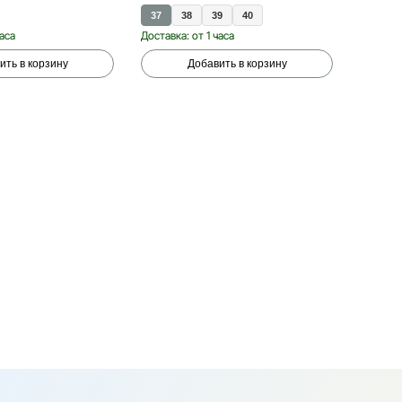
 weight Half cushion
37
38
39
40
S
часа
Доставка: от 1 часа
Доставка
ить в корзину
Добавить в корзину