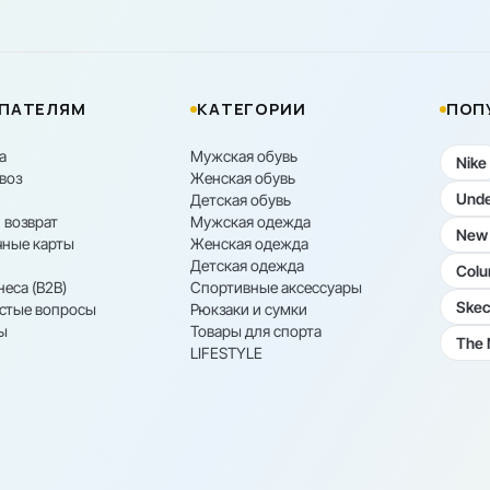
ПАТЕЛЯМ
КАТЕГОРИИ
ПОП
а
Мужская обувь
Nike
воз
Женская обувь
Unde
Детская обувь
 возврат
Мужская одежда
New 
ные карты
Женская одежда
Детская одежда
Colu
неса (B2B)
Спортивные аксессуары
Skec
астые вопросы
Рюкзаки и сумки
ы
Товары для спорта
The 
LIFESTYLE