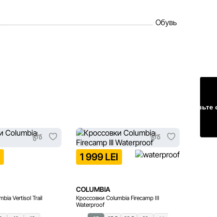
Обувь
Оставьте 
I
1 999 LEI
2 29
COLUMBIA
COLUM
ia Vertisol Trail
Кроссовки Columbia Firecamp III
Кроссовк
Waterproof