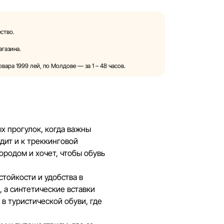
них ресурсах, ссылки на которые могут
ство.
о в одностороннем порядке и без
агазина.
ить изменения в описания, характеристики
в. Изображения, представленные на сайте,
ара 1999 лей, по Молдове — за 1 – 48 часов.
ат исключительно для иллюстрации. Общая
тся в ознакомительных целях.
едоставления скидок, подарков, рассрочки и
компанией Sportlandia в одностороннем
ых прогулок, когда важны
едомления.
дит и к треккинговой
ородом и хочет, чтобы обувь
и обновляет информацию на сайте, чтобы
ть возможные ошибки в кратчайшие
тойкости и удобства в
 а синтетические вставки
в туристической обуви, где