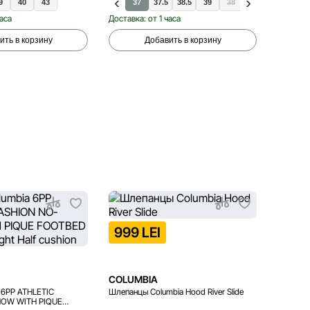
9
40
43
37
37.5
38.5
39
38
39.5
40
4
часа
Доставка: от 1 часа
Доставка
ить в корзину
Добавить в корзину
999 LEI
599 
COLUMBIA
COLUM
 6PP ATHLETIC
Шлепанцы Columbia Hood River Slide
Футболк
HOW WITH PIQUE
Short Sle