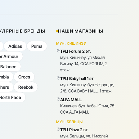
УЛЯРНЫЕ БРЕНДЫ
НАШИ МАГАЗИНЫ
МУН. КИШИНЭУ
Adidas
Puma
ТРЦ Forum 2 эт.
r Armour
мун. Кишинэу, ул Михай
Витязу, 14, CCA FORUM, 2
Balance
этаж
mbia
Crocs
ТРЦ Baby hall 1 эт.
мун. Кишинэу, бул Негруцци,
hers
Reebok
2/8, CCA BABY HALL, 1 этаж
North Face
ALFA MALL
Кишинев, бул. Алба-Юлия, 75
CCA ALFA MALL
МУН. БЕЛЬЦЫ
ТРЦ Plaza 2 эт.
мун. Бельцы, ул. Николай