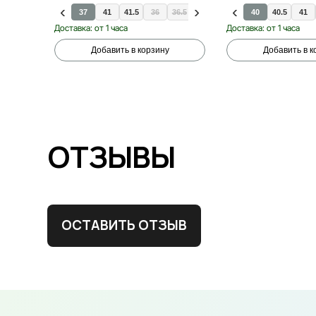
37
41
41.5
36
36.5
37.5
38
38.5
40
39
40.5
39.5
41
Доставка: от 1 часа
Доставка: от 1 часа
Добавить в корзину
Добавить в к
ОТЗЫВЫ
ОСТАВИТЬ ОТЗЫВ