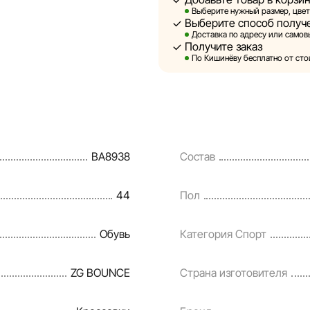
Выберите нужный размер, цвет
Выберите способ получ
Sportlandia оставляет за соб
Доставка по адресу или самовы
предварительного уведомлен
Получите заказ
и потребительские свойства 
По Кишинёву бесплатно от стои
являются смоделированными 
информация о товарах предос
Цены на товары, а также усл
кредитования могут быть изм
BA8938
Состав
порядке и без предваритель
Наша команда регулярно про
44
Пол
своевременно выявлять и ис
разумные сроки.
Обувь
Категория Спорт
ZG BOUNCE
Страна изготовителя