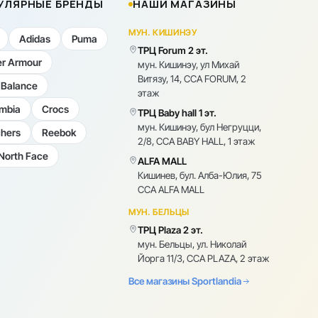
УЛЯРНЫЕ БРЕНДЫ
НАШИ МАГАЗИНЫ
МУН. КИШИНЭУ
Adidas
Puma
ТРЦ Forum 2 эт.
r Armour
мун. Кишинэу, ул Михай
Витязу, 14, CCA FORUM, 2
Balance
этаж
mbia
Crocs
ТРЦ Baby hall 1 эт.
мун. Кишинэу, бул Негруцци,
hers
Reebok
2/8, CCA BABY HALL, 1 этаж
North Face
ALFA MALL
Кишинев, бул. Алба-Юлия, 75
CCA ALFA MALL
МУН. БЕЛЬЦЫ
ТРЦ Plaza 2 эт.
мун. Бельцы, ул. Николай
Йорга 11/3, CCA PLAZA, 2 этаж
Все магазины Sportlandia