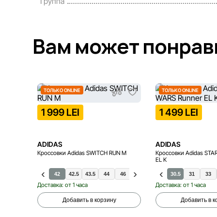
Группа
Вам может понрав
ТОЛЬКО ONLINE
ТОЛЬКО ONLINE
1 999 LEI
1 499 LEI
ADIDAS
ADIDAS
Кроссовки Adidas SWITCH RUN M
Кроссовки Adidas STA
EL K
42
42.5
43.5
44
46
41.5
29
44.5
30
45.5
30.5
46.5
31
33
Доставка: от 1 часа
Доставка: от 1 часа
Добавить в корзину
Добавить в к