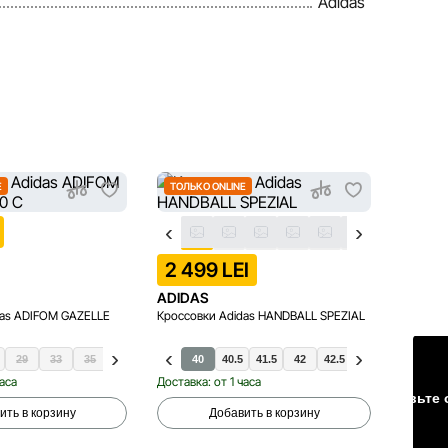
Adidas
E
ТОЛЬКО ONLINE
ТОЛЬК
2 499 LEI
2 49
ADIDAS
ADIDA
das ADIFOM GAZELLE
Кроссовки Adidas HANDBALL SPEZIAL
Кроссов
29
33
35
40
40.5
41.5
42
42.5
43.5
44
44.5
40.
часа
Доставка: от 1 часа
Доставка
Оставьте 
ить в корзину
Добавить в корзину