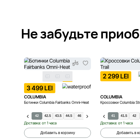
Не забудьте прио
2 299 LEI
3 499 LEI
COLUMBIA
COLUMBIA
Ботинки Columbia Fairbanks Omni-Heat
Кроссовки Columbia Stra
40.5
41
41.5
42
42.5
43.5
44.5
46
47
48
43
41
44
41.5
45
42
Доставка: от 1 часа
Доставка: от 1 часа
Добавить в корзину
Добавить в к