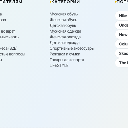
ПАТЕЛЯМ
КАТЕГОРИИ
ПОП
а
Мужская обувь
Nike
воз
Женская обувь
Unde
Детская обувь
 возврат
Мужская одежда
New 
ные карты
Женская одежда
Детская одежда
Colu
неса (B2B)
Спортивные аксессуары
Skec
астые вопросы
Рюкзаки и сумки
ы
Товары для спорта
The 
LIFESTYLE