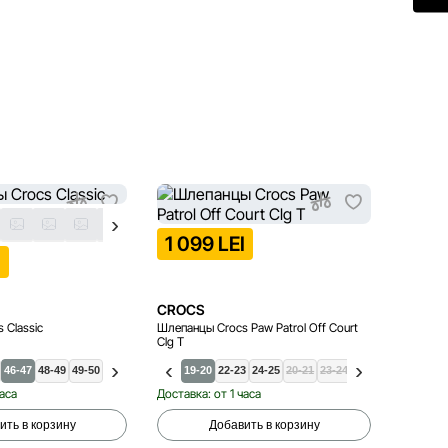
NEW D
1 099 LEI
I
699 
CROCS
CROC
 Classic
Шлепанцы Crocs Paw Patrol Off Court
Шлепанцы
Clg T
46-47
48-49
49-50
19-20
22-23
24-25
20-21
23-24
25-26
27-28
19-
часа
Доставка: от 1 часа
Доставка
ить в корзину
Добавить в корзину