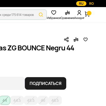
RU
RO
Избранное
Сравнение
Аккаунт
as ZG BOUNCE Negru 44
ПОДПИСАТЬСЯ
44
44.5
45.5
46
46.5