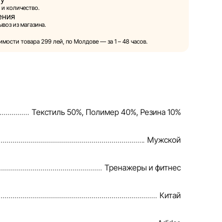
 и количество.
ения
ой право в одностороннем порядке и без
воз из магазина.
ия вносить изменения в описания, характеристики
товаров. Изображения, представленные на сайте,
мости товара 299 лей, по Молдове — за 1 – 48 часов.
и служат исключительно для иллюстрации. Общая
тавляется в ознакомительных целях.
овия предоставления скидок, подарков, рассрочки и
енены компанией Sportlandia в одностороннем
Текстиль 50%, Полимер 40%, Резина 10%
ного уведомления.
веряет и обновляет информацию на сайте, чтобы
Мужской
правлять возможные ошибки в кратчайшие
Тренажеры и фитнес
Китай