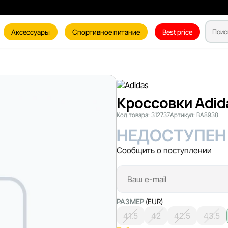
Аксессуары
Спортивное питание
Best price
Кроссовки Adid
Код товара:
312737
Артикул:
BA8938
НЕДОСТУПЕН
Сообщить о поступлении
РАЗМЕР
(EUR)
41.5
42
42.5
43.5