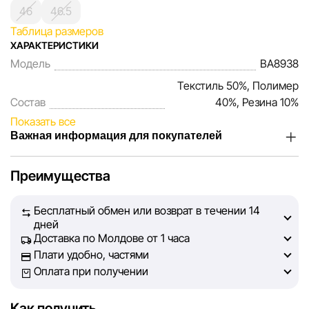
46
46.5
Таблица размеров
ХАРАКТЕРИСТИКИ
Модель
BA8938
Текстиль 50%, Полимер
Состав
40%, Резина 10%
Показать все
Важная информация для покупателей
Мы, команда сети магазинов Sportlandia, ценим доверие
Преимущества
наших покупателей. Каждый день мы работаем над тем,
чтобы информация о товарах и услугах, представленная
Бесплатный обмен или возврат в течении 14
на сайте, была максимально полной, объективной и
дней
актуальной. Наша цель — обеспечить вас достоверной
Доставка по Молдове от 1 часа
информацией, чтобы вы смогли принять лучшее
Плати удобно, частями
решение о покупке.
Оплата при получении
Однако, несмотря на постоянный контроль, Sportlandia
Как получить