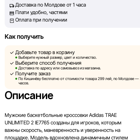
Доставка по Молдове от 1 часа
Однако, несмотря на постоянный контроль, Sportlandia не
Плати удобно, частями
гарантировать абсолютную точность всех данных, размещ
Оплата при получении
сайте, ввиду возможных технических ошибок или сбоев. 
не отвечаем за содержание и актуальность информации н
сторонних ресурсах, ссылки на которые могут быть разм
Как получить
нашем сайте.
Добавьте товар в корзину
Sportlandia оставляет за собой право в одностороннем по
Выберите нужный размер, цвет и количество.
Выберите способ получения
без предварительного уведомления вносить изменения в 
Доставка по адресу или самовывоз из магазина.
характеристики и потребительские свойства товаров.
Получите заказ
По Кишинёву бесплатно от стоимости товара 299 лей, по Молдове — з
Изображения, представленные на сайте, являются
часов.
смоделированными и служат исключительно для иллюстр
Описание
Общая информация о товарах предоставляется в ознаком
целях.
Мужские баскетбольные кроссовки Adidas TRAE
Цены на товары, а также условия предоставления скидок,
UNLIMITED 2 IE7765 созданы для игроков, которым
подарков, рассрочки и кредитования могут быть изменен
важны скорость, маневренность и уверенность на
компанией Sportlandia в одностороннем порядке и без
площадке. Модель вдохновлена динамичным стилем