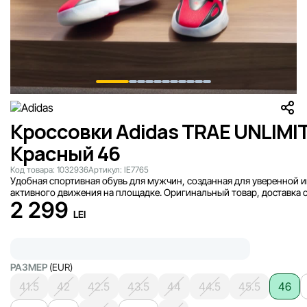
Кроссовки Adidas TRAE UNLIMI
Красный 46
Код товара:
1032936
Артикул:
IE7765
Удобная спортивная обувь для мужчин, созданная для уверенной и
активного движения на площадке. Оригинальный товар, доставка от
2 299
LEI
РАЗМЕР
(EUR)
41.5
42
42.5
43.5
44
44.5
45.5
46