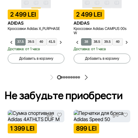
2 499 LEI
2 499 LEI
ADIDAS
ADIDAS
Кроссовки Adidas X_PLRPHASE
Кроссовки Adidas CAMPUS 00s
W
37.5
39.5
40
41.5
42
36.5
38
38
38.5
38.5
40.5
39.5
40
40.5
4
Доставка: от 1 часа
Доставка: от 1 часа
Добавить в корзину
Добавить в корзину
Не забудьте приобрести
1 399 LEI
899 LEI