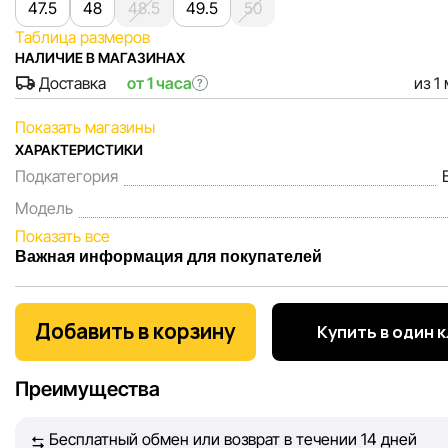
47.5
48
48.5
49.5
50
Таблица размеров
НАЛИЧИЕ В МАГАЗИНАХ
Доставка
от 1 часа
из 1
?
Показать магазины
ХАРАКТЕРИСТИКИ
Подкатегория
Модель
Показать все
Важная информация для покупателей
Мы, команда сети магазинов Sportlandia, ценим доверие 
покупателей. Каждый день мы работаем над тем, чтобы
Добавить в корзину
Купить в один 
информация о товарах и услугах, представленная на сайте
максимально полной, объективной и актуальной. Наша ц
Преимущества
обеспечить вас достоверной информацией, чтобы вы смог
принять лучшее решение о покупке.
Бесплатный обмен или возврат в течении 14 дней