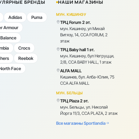
УЛЯРНЫЕ БРЕНДЫ
НАШИ МАГАЗИНЫ
МУН. КИШИНЭУ
Adidas
Puma
ТРЦ Forum 2 эт.
r Armour
мун. Кишинэу, ул Михай
Витязу, 14, CCA FORUM, 2
Balance
этаж
mbia
Crocs
ТРЦ Baby hall 1 эт.
мун. Кишинэу, бул Негруцци,
hers
Reebok
2/8, CCA BABY HALL, 1 этаж
North Face
ALFA MALL
Кишинев, бул. Алба-Юлия, 75
CCA ALFA MALL
МУН. БЕЛЬЦЫ
ТРЦ Plaza 2 эт.
мун. Бельцы, ул. Николай
Йорга 11/3, CCA PLAZA, 2 этаж
Все магазины Sportlandia