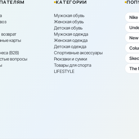
ПАТЕЛЯМ
КАТЕГОРИИ
ПОП
а
Мужская обувь
Nike
воз
Женская обувь
Unde
Детская обувь
 возврат
Мужская одежда
New 
ные карты
Женская одежда
Детская одежда
Colu
неса (B2B)
Спортивные аксессуары
Skec
астые вопросы
Рюкзаки и сумки
ы
Товары для спорта
The 
LIFESTYLE