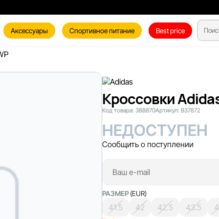
Аксессуары
Спортивное питание
Best price
 WP
Кроссовки Adidas
Код товара:
388870
Артикул:
B37872
НЕДОСТУПЕН
Сообщить о поступлении
РАЗМЕР
(EUR)
41.5
42
42.5
43.5
4