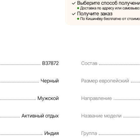
Выберите способ получен
Sportlandia оставляет за собой 
Доставка по адресу или самовывоз
предварительного уведомления 
Получите заказ
и потребительские свойства тов
По Кишинёву бесплатно от стоимос
являются смоделированными и 
информация о товарах предоста
Цены на товары, а также услови
кредитования могут быть измен
B37872
Состав
порядке и без предварительног
Наша команда регулярно провер
Черный
Размер европейский
своевременно выявлять и испр
разумные сроки.
Мужской
Направление
Активный отдых
Название модели
Индия
Группа