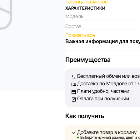
Таблица размеров
ХАРАКТЕРИСТИКИ
Модель
Состав
Показать все
Важная информация для пок
Мы, команда сети магазинов Spo
Преимущества
Каждый день мы работаем над т
представленная на сайте, была
Бесплатный обмен или возв
Наша цель — обеспечить вас до
Доставка по Молдове от 1 
принять лучшее решение о поку
Плати удобно, частями
Оплата при получении
Однако, несмотря на постоянный
абсолютную точность всех данн
технических ошибок или сбоев.
Как получить
актуальность информации на ст
быть размещены на нашем сайт
Добавьте товар в корзину
Выберите нужный размер, цвет и 