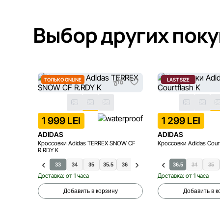
Выбор других пок
ТОЛЬКО ONLINE
LAST SIZE
1 999 LEI
1 299 LEI
ADIDAS
ADIDAS
Кроссовки Adidas TERREX SNOW CF
Кроссовки Adidas Court
R.RDY K
30
31
32
33
34
35
35.5
36
36.5
36.5
34
35
Доставка: от 1 часа
Доставка: от 1 часа
Добавить в корзину
Добавить в к