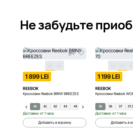
Не забудьте прио
1 899 LEI
1 199 LEI
REEBOK
REEBOK
Кроссовки Reebok BRINY BREEZES
Кроссовки Reebok WO
40
41
42
43
44
45
35
36
37
37.
Доставка: от 1 часа
Доставка: от 1 часа
Добавить в корзину
Добавить в к