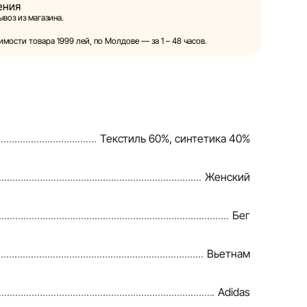
ения
ой право в одностороннем порядке и без
воз из магазина.
ия вносить изменения в описания, характеристики
товаров. Изображения, представленные на сайте,
мости товара 1999 лей, по Молдове — за 1 – 48 часов.
и служат исключительно для иллюстрации. Общая
тавляется в ознакомительных целях.
овия предоставления скидок, подарков, рассрочки и
енены компанией Sportlandia в одностороннем
Текстиль 60%, синтетика 40%
ного уведомления.
веряет и обновляет информацию на сайте, чтобы
Женский
правлять возможные ошибки в кратчайшие
Бег
Вьетнам
Adidas