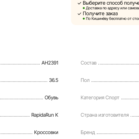
Выберите способ получ
Sportlandia оставляет за соб
Доставка по адресу или самовы
предварительного уведомлен
Получите заказ
и потребительские свойства 
По Кишинёву бесплатно от стои
являются смоделированными 
информация о товарах предос
Цены на товары, а также усл
кредитования могут быть изм
AH2391
Состав
порядке и без предваритель
Наша команда регулярно про
36.5
Пол
своевременно выявлять и ис
разумные сроки.
Обувь
Категория Спорт
RapidaRun K
Страна изготовителя
Кроссовки
Бренд