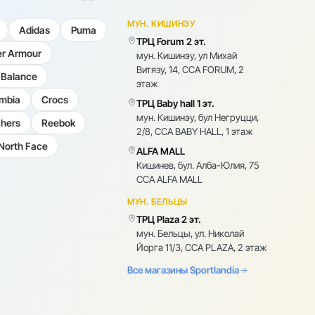
МУН. КИШИНЭУ
Adidas
Puma
ТРЦ Forum 2 эт.
r Armour
мун. Кишинэу, ул Михай
Витязу, 14, CCA FORUM, 2
Balance
этаж
mbia
Crocs
ТРЦ Baby hall 1 эт.
мун. Кишинэу, бул Негруцци,
hers
Reebok
2/8, CCA BABY HALL, 1 этаж
North Face
ALFA MALL
Кишинев, бул. Алба-Юлия, 75
CCA ALFA MALL
МУН. БЕЛЬЦЫ
ТРЦ Plaza 2 эт.
мун. Бельцы, ул. Николай
Йорга 11/3, CCA PLAZA, 2 этаж
Все магазины Sportlandia