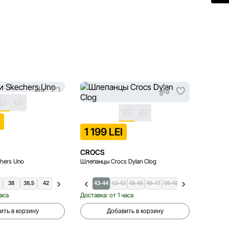
−10%
*С 01.08.
ТОЛЬК
I
499
1 199 LEI
CROCS
CROC
hers Uno
Шлепанцы Crocs Dylan Clog
Шлепанц
38
38.5
42
36.5
41-42
39
39.5
43-44
42-43
40
45-46
41
46-47
48-49
43-
часа
Доставка: от 1 часа
Доставка
ить в корзину
Добавить в корзину