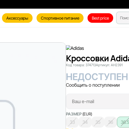
Аксессуары
Спортивное питание
Best price
Кроссовки Adida
Код товара:
374713
Артикул:
AH2391
НЕДОСТУПЕН
Сообщить о поступлении
РАЗМЕР
(EUR)
33
34
35
36
36.