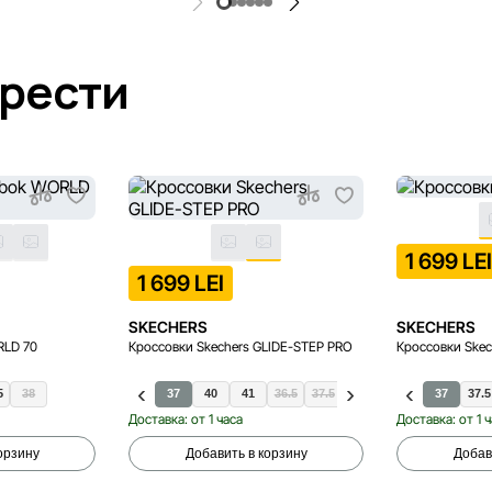
брести
1 699 LE
1 699 LEI
SKECHERS
SKECHERS
RLD 70
Кроссовки Skechers GLIDE-STEP PRO
Кроссовки Skec
5
38
37
40
41
36.5
37.5
38
38.5
39
37
39.5
37.5
Доставка: от 1 часа
Доставка: от 1 
орзину
Добавить в корзину
Добав