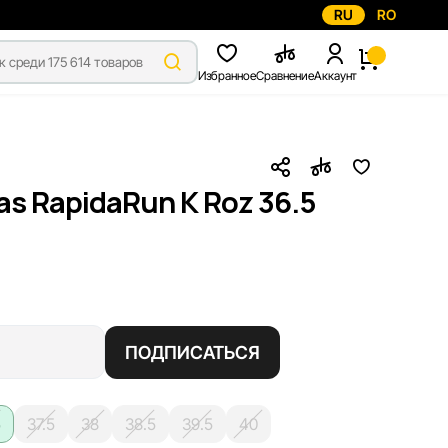
RU
RO
Избранное
Сравнение
Аккаунт
s RapidaRun K Roz 36.5
ПОДПИСАТЬСЯ
5
37.5
38
38.5
39.5
40