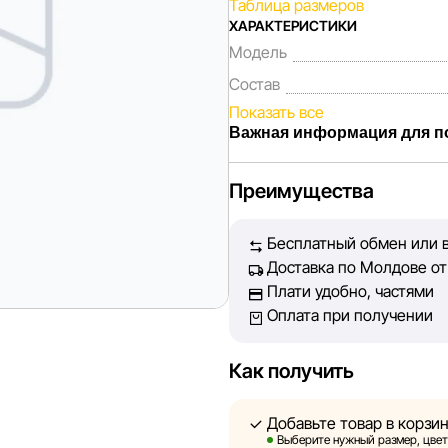
Таблица размеров
ХАРАКТЕРИСТИКИ
Модель
Состав
Показать все
Важная информация для п
Мы, команда сети магазинов 
Преимущества
Каждый день мы работаем над
представленная на сайте, бы
Бесплатный обмен или в
Наша цель — обеспечить вас
Доставка по Молдове от 
принять лучшее решение о п
Плати удобно, частями
Оплата при получении
Однако, несмотря на постоян
абсолютную точность всех д
технических ошибок или сбое
Как получить
актуальность информации на 
быть размещены на нашем са
Добавьте товар в корзи
Выберите нужный размер, цвет