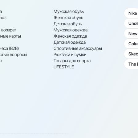
а
Мужская обувь
Nike
воз
Женская обувь
Unde
Детская обувь
 возврат
Мужская одежда
New 
ные карты
Женская одежда
Детская одежда
Colu
неса (B2B)
Спортивные аксессуары
Skec
астые вопросы
Рюкзаки и сумки
ы
Товары для спорта
The 
LIFESTYLE