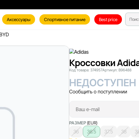
Аксессуары
Спортивное питание
Best price
 BYD
Кроссовки Adida
Код товара:
374957
Артикул:
B96488
НЕДОСТУПЕН
Сообщить о поступлении
РАЗМЕР
(EUR)
36
36.5
37.5
38
3