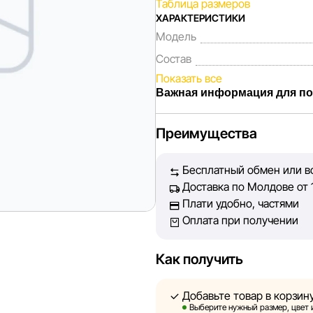
Таблица размеров
ХАРАКТЕРИСТИКИ
Модель
Состав
Показать все
Важная информация для по
Мы, команда сети магазинов S
Преимущества
Каждый день мы работаем над 
представленная на сайте, был
Бесплатный обмен или во
Наша цель — обеспечить вас 
Доставка по Молдове от 1
принять лучшее решение о по
Плати удобно, частями
Оплата при получении
Однако, несмотря на постоянн
абсолютную точность всех да
технических ошибок или сбое
Как получить
актуальность информации на с
быть размещены на нашем сай
Добавьте товар в корзин
Выберите нужный размер, цвет 