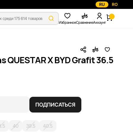
RU
RO
Избранное
Сравнение
Аккаунт
s QUESTAR X BYD Grafit 36.5
ПОДПИСАТЬСЯ
8.5
40
39.5
40.5