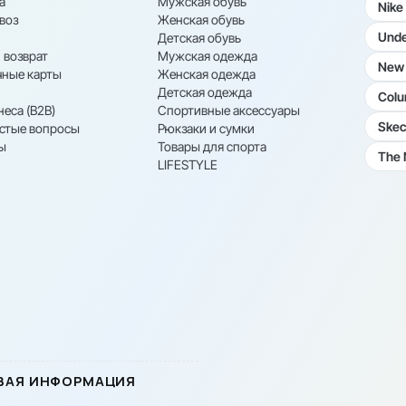
а
Мужская обувь
Nike
воз
Женская обувь
Unde
Детская обувь
 возврат
Мужская одежда
New 
ные карты
Женская одежда
Детская одежда
Colu
неса (B2B)
Спортивные аксессуары
Skec
астые вопросы
Рюкзаки и сумки
ы
Товары для спорта
The 
LIFESTYLE
ВАЯ ИНФОРМАЦИЯ