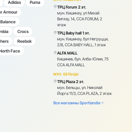
Adidas
Puma
ТРЦ Forum 2 эт.
r Armour
мун. Кишинэу, ул Михай
Витязу, 14, CCA FORUM, 2
Balance
этаж
mbia
Crocs
ТРЦ Baby hall 1 эт.
мун. Кишинэу, бул Негруцци,
hers
Reebok
2/8, CCA BABY HALL, 1 этаж
North Face
ALFA MALL
Кишинев, бул. Алба-Юлия, 75
CCA ALFA MALL
МУН. БЕЛЬЦЫ
ТРЦ Plaza 2 эт.
мун. Бельцы, ул. Николай
Йорга 11/3, CCA PLAZA, 2 этаж
Все магазины Sportlandia