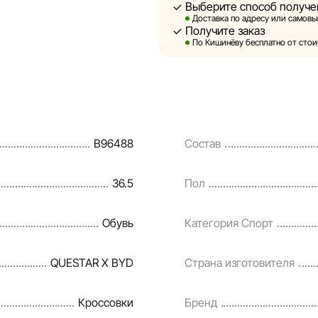
Выберите способ получе
Sportlandia оставляет за собо
Доставка по адресу или самовыв
предварительного уведомлени
Получите заказ
и потребительские свойства т
По Кишинёву бесплатно от стоим
являются смоделированными 
информация о товарах предос
Цены на товары, а также усло
кредитования могут быть изм
B96488
Состав
порядке и без предварительн
Наша команда регулярно пров
36.5
Пол
своевременно выявлять и исп
разумные сроки.
Обувь
Категория Спорт
QUESTAR X BYD
Страна изготовителя
Кроссовки
Бренд