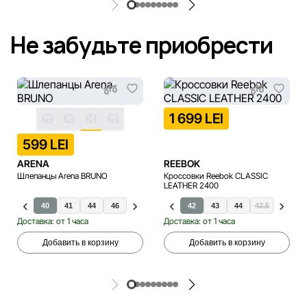
Не забудьте приобрести
1 699 LEI
599 LEI
ARENA
REEBOK
Шлепанцы Arena BRUNO
Кроссовки Reebok CLASSIC
LEATHER 2400
40
41
44
46
42
40
43
41
45
42
43
44
42.5
45
Доставка: от 1 часа
Доставка: от 1 часа
Добавить в корзину
Добавить в корзину