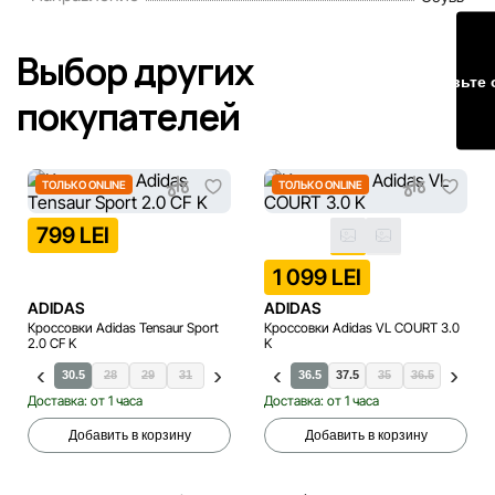
Наша команда регулярно проверяет и обновляет
Выбор других
информацию на сайте, чтобы своевременно выявлять и
Оставьте 
исправлять возможные ошибки в кратчайшие разумные
покупателей
сроки.
ТОЛЬКО ONLINE
ТОЛЬКО ONLINE
799 LEI
1 099 LEI
ADIDAS
ADIDAS
Кроссовки Adidas Tensaur Sport
Кроссовки Adidas VL COURT 3.0
2.0 CF K
K
30
30.5
28
29
31
31.5
33
32
34
33
36.5
33.5
37.5
34
35
34.5
36.5
35
37
36
3
Доставка: от 1 часа
Доставка: от 1 часа
Добавить в корзину
Добавить в корзину