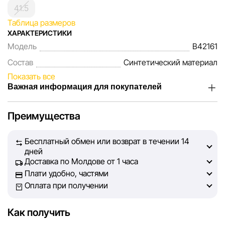
41.5
Таблица размеров
ХАРАКТЕРИСТИКИ
Модель
B42161
Состав
Синтетический материал
Показать все
Важная информация для покупателей
Мы, команда сети магазинов Sportlandia, ценим доверие
Преимущества
наших покупателей. Каждый день мы работаем над тем,
чтобы информация о товарах и услугах, представленная
Бесплатный обмен или возврат в течении 14
на сайте, была максимально полной, объективной и
дней
актуальной. Наша цель — обеспечить вас достоверной
Доставка по Молдове от 1 часа
информацией, чтобы вы смогли принять лучшее
Плати удобно, частями
решение о покупке.
Оплата при получении
Однако, несмотря на постоянный контроль, Sportlandia
Как получить
не может гарантировать абсолютную точность всех