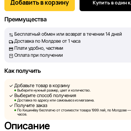
Добавить в корзину
Купить в один 
информация о товарах и услугах, представленная на сайте
максимально полной, объективной и актуальной. Наша ц
Преимущества
обеспечить вас достоверной информацией, чтобы вы смог
принять лучшее решение о покупке.
Бесплатный обмен или возврат в течении 14 дней
Доставка по Молдове от 1 часа
Однако, несмотря на постоянный контроль, Sportlandia не
Плати удобно, частями
гарантировать абсолютную точность всех данных, размещ
Оплата при получении
сайте, ввиду возможных технических ошибок или сбоев. 
не отвечаем за содержание и актуальность информации н
сторонних ресурсах, ссылки на которые могут быть разм
Как получить
нашем сайте.
Добавьте товар в корзину
Sportlandia оставляет за собой право в одностороннем по
Выберите нужный размер, цвет и количество.
Выберите способ получения
без предварительного уведомления вносить изменения в 
Доставка по адресу или самовывоз из магазина.
характеристики и потребительские свойства товаров.
Получите заказ
По Кишинёву бесплатно от стоимости товара 1999 лей, по Молдове — з
Изображения, представленные на сайте, являются
часов.
смоделированными и служат исключительно для иллюстр
Описание
Общая информация о товарах предоставляется в ознаком