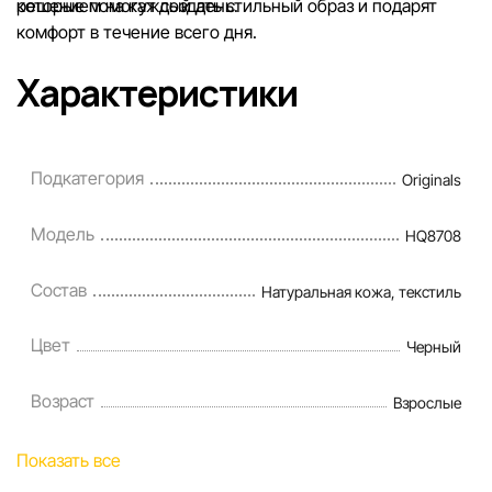
решением на каждый день.
которые помогут создать стильный образ и подарят
комфорт в течение всего дня.
Характеристики
Подкатегория
Originals
Модель
HQ8708
Состав
Натуральная кожа, текстиль
Цвет
Черный
Возраст
Взрослые
Показать все