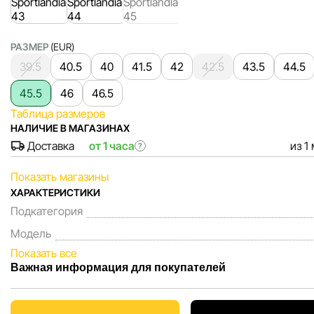
РАЗМЕР
(EUR)
39.5
40.5
40
41.5
42
42.5
43.5
44.5
45.5
46
46.5
Таблица размеров
НАЛИЧИЕ В МАГАЗИНАХ
Доставка
от 1 часа
из 1
?
Показать магазины
ХАРАКТЕРИСТИКИ
Подкатегория
Модель
Показать все
Важная информация для покупателей
Мы, команда сети магазинов Sportlandia, ценим доверие 
покупателей. Каждый день мы работаем над тем, чтобы