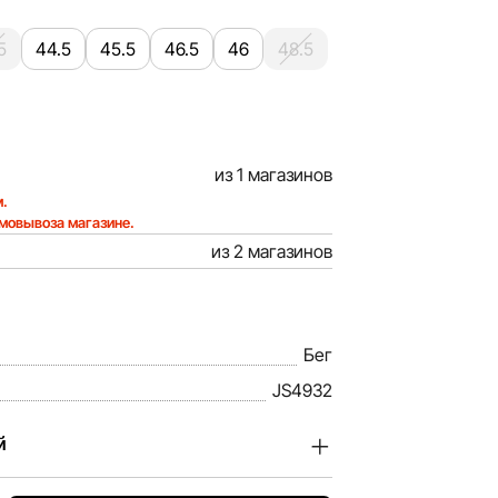
5
44.5
45.5
46.5
46
48.5
из 1 магазинов
.
амовывоза магазине.
из 2 магазинов
Бег
JS4932
й
, ценим доверие наших покупателей.