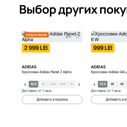
Выбор других пок
ТОЛЬКО ONLINE
2 999 LEI
999 LEI
ADIDAS
ADIDAS
Кроссовки Adidas Planet Z Alpha
Кроссовки Adidas GAL
41.5
45.5
46.5
42
42.5
43.5
44
44.5
46
37.5
38
40
Доставка: от 1 часа
Доставка: от 1 часа
Добавить в корзину
Добавить в к