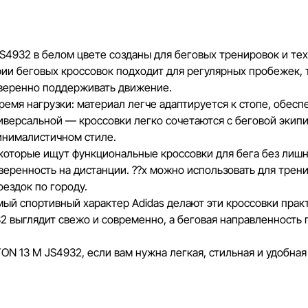
кредитования могут быть изменены комп
порядке и без предварительного уведом
Наша команда регулярно проверяет и о
4932 в белом цвете созданы для беговых тренировок и тех,
своевременно выявлять и исправлять в
ории беговых кроссовок подходит для регулярных пробежек, 
разумные сроки.
уверенно поддерживать движение.
ремя нагрузки: материал легче адаптируется к стопе, обесп
ниверсальной — кроссовки легко сочетаются с беговой экип
инималистичном стиле.
которые ищут функциональные кроссовки для бега без лиш
еренность на дистанции. ??х можно использовать для тренир
оездок по городу.
мый спортивный характер Adidas делают эти кроссовки пра
2 выглядит свежо и современно, а беговая направленность
N 13 M JS4932, если вам нужна легкая, стильная и удобная 