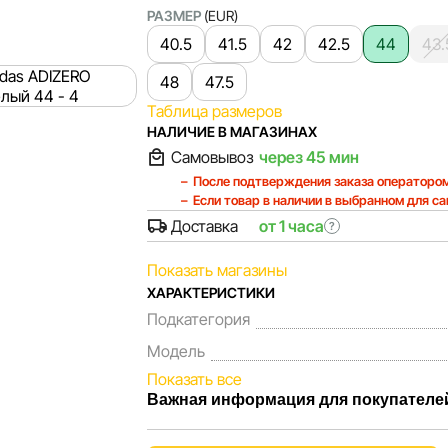
РАЗМЕР
(EUR)
40.5
41.5
42
42.5
44
43.
48
47.5
Таблица размеров
НАЛИЧИЕ В МАГАЗИНАХ
Самовывоз
через 45 мин
После подтверждения заказа оператором
Если товар в наличии в выбранном для с
Доставка
от 1 часа
?
Показать магазины
ХАРАКТЕРИСТИКИ
Подкатегория
Модель
Показать все
Важная информация для покупателе
Мы, команда сети магазинов Sportlandia