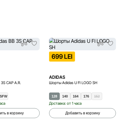
699 LEI
399 
ADIDAS
ADIDA
 3S CAP A.R.
Шорты Adidas U FI LOGO SH
Носки A
SFW
128
140
164
176
152
M
часа
Доставка: от 1 часа
Доставка
ить в корзину
Добавить в корзину