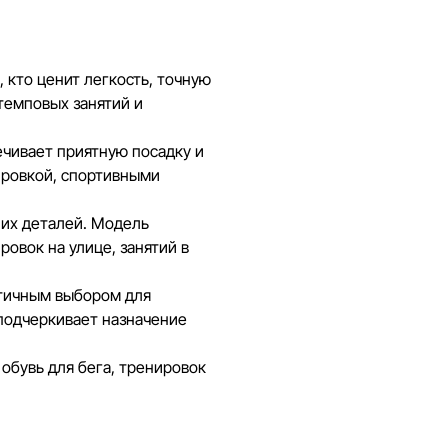
анией Sportlandia в одностороннем
ления.
бновляет информацию на сайте, чтобы
 кто ценит легкость, точную
озможные ошибки в кратчайшие
темповых занятий и
ечивает приятную посадку и
ировкой, спортивными
них деталей. Модель
овок на улице, занятий в
ктичным выбором для
 подчеркивает назначение
обувь для бега, тренировок