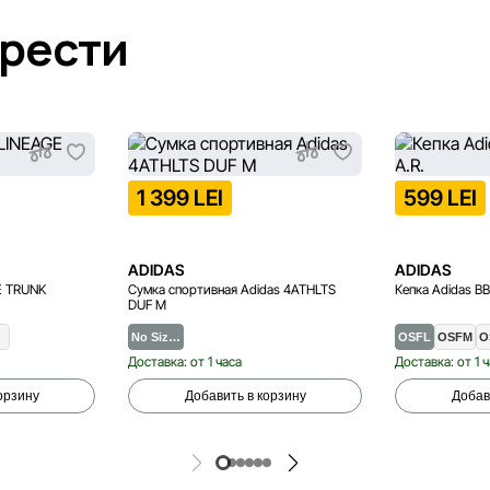
брести
1 399 LEI
599 LEI
ADIDAS
ADIDAS
E TRUNK
Сумка спортивная Adidas 4ATHLTS
Кепка Adidas BB
DUF M
No Siz…
OSFL
OSFM
O
Доставка: от 1 часа
Доставка: от 1 
орзину
Добавить в корзину
Добав