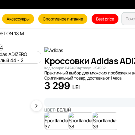
Аксессуары
Спортивное питание
Best price
OSTON 13 M
Кроссовки Adidas AD
Код товара:
1142498
Артикул:
JS4932
Практичный выбор для мужских пробежек и а
Оригинальный товар, доставка от 1 часа
3 299
LEI
ЦВЕТ:
БЕЛЫЙ