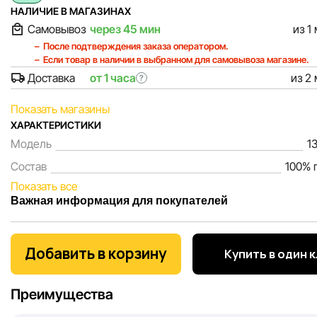
НАЛИЧИЕ В МАГАЗИНАХ
Самовывоз
через 45 мин
из 1
После подтверждения заказа оператором.
Если товар в наличии в выбранном для самовывоза магазине.
Доставка
от 1 часа
из 2
?
Показать магазины
ХАРАКТЕРИСТИКИ
Модель
1
Состав
100% 
Показать все
Важная информация для покупателей
Мы, команда сети магазинов Sportlandia, ценим доверие 
покупателей. Каждый день мы работаем над тем, чтобы
Добавить в корзину
Купить в один 
информация о товарах и услугах, представленная на сайте
максимально полной, объективной и актуальной. Наша ц
Преимущества
обеспечить вас достоверной информацией, чтобы вы смог
принять лучшее решение о покупке.