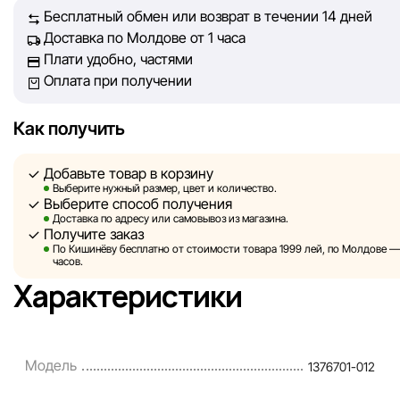
Бесплатный обмен или возврат в течении 14 дней
Доставка по Молдове от 1 часа
Однако, несмотря на постоянный контроль, Sportlandia не
Плати удобно, частями
гарантировать абсолютную точность всех данных, размещ
Оплата при получении
сайте, ввиду возможных технических ошибок или сбоев. 
не отвечаем за содержание и актуальность информации н
сторонних ресурсах, ссылки на которые могут быть разм
Как получить
нашем сайте.
Добавьте товар в корзину
Sportlandia оставляет за собой право в одностороннем по
Выберите нужный размер, цвет и количество.
Выберите способ получения
без предварительного уведомления вносить изменения в 
Доставка по адресу или самовывоз из магазина.
характеристики и потребительские свойства товаров.
Получите заказ
По Кишинёву бесплатно от стоимости товара 1999 лей, по Молдове — з
Изображения, представленные на сайте, являются
часов.
смоделированными и служат исключительно для иллюстр
Характеристики
Общая информация о товарах предоставляется в ознаком
целях.
Цены на товары, а также условия предоставления скидок,
Модель
1376701-012
подарков, рассрочки и кредитования могут быть изменен