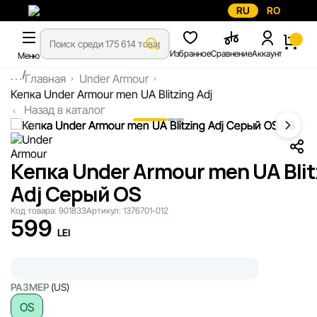
RU
RO
Избранное
Сравнение
Аккаунт
Меню
...
Главная
Under Armour
Кепка Under Armour men UA Blitzing Adj
Назад в каталог
Кепка Under Armour men UA Blit
Adj Серый OS
Код товара:
901833
Артикул:
1376701-012
599
LEI
РАЗМЕР
(US)
OS