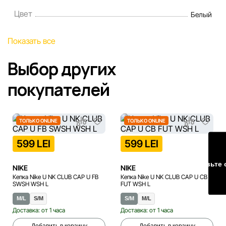
порядке и без предварительного уведомления.
Цвет
Белый
Наша команда регулярно проверяет и обновляет
Показать все
информацию на сайте, чтобы своевременно выявлять и
исправлять возможные ошибки в кратчайшие разумные
Выбор других
сроки.
покупателей
ТОЛЬКО ONLINE
ТОЛЬКО ONLINE
599 LEI
599 LEI
Оставьте 
NIKE
NIKE
Кепка Nike U NK CLUB CAP U FB
Кепка Nike U NK CLUB CAP U CB
SWSH WSH L
FUT WSH L
M/L
S/M
S/M
M/L
Доставка: от 1 часа
Доставка: от 1 часа
Добавить в корзину
Добавить в корзину