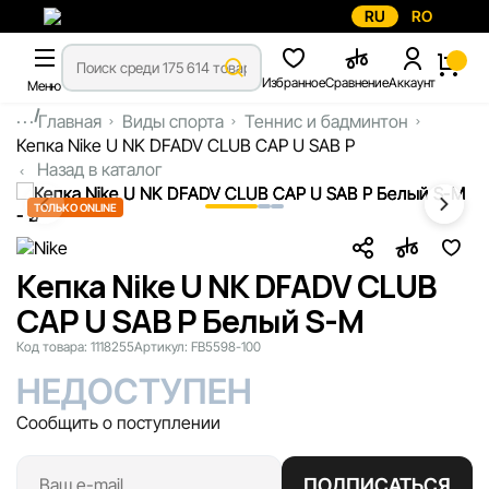
RU
RO
Избранное
Сравнение
Аккаунт
Меню
...
Главная
Виды спорта
Теннис и бадминтон
Кепка Nike U NK DFADV CLUB CAP U SAB P
Назад в каталог
ТОЛЬКО ONLINE
Кепка Nike U NK DFADV CLUB
CAP U SAB P Белый S-M
Код товара:
1118255
Артикул:
FB5598-100
НЕДОСТУПЕН
Сообщить о поступлении
ПОДПИСАТЬСЯ