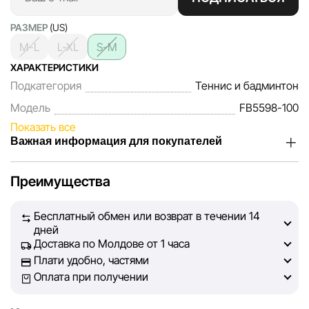
РАЗМЕР
(US)
M-L
L-XL
S-M
ХАРАКТЕРИСТИКИ
Подкатегория
Теннис и бадминтон
Модель
FB5598-100
Показать все
Важная информация для покупателей
Мы, команда сети магазинов Sportlandia, ценим доверие
Преимущества
наших покупателей. Каждый день мы работаем над тем,
чтобы информация о товарах и услугах, представленная
Бесплатный обмен или возврат в течении 14
на сайте, была максимально полной, объективной и
дней
актуальной. Наша цель — обеспечить вас достоверной
Доставка по Молдове от 1 часа
информацией, чтобы вы смогли принять лучшее
Плати удобно, частями
решение о покупке.
Оплата при получении
Однако, несмотря на постоянный контроль, Sportlandia