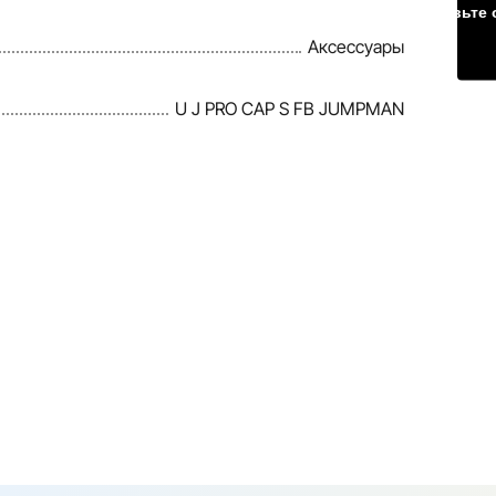
Оставьте 
Аксессуары
U J PRO CAP S FB JUMPMAN