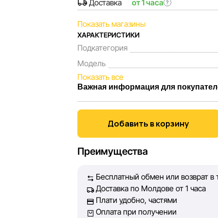
Доставка
от 1 часа
?
Показать магазины
ХАРАКТЕРИСТИКИ
Подкатегория
Модель
Показать все
Важная информация для покупател
Мы, команда сети магазинов Sportland
Каждый день мы работаем над тем, что
Добавить в корзину
представленная на сайте, была максим
Наша цель — обеспечить вас достовер
Преимущества
принять лучшее решение о покупке.
Бесплатный обмен или возврат в 
Однако, несмотря на постоянный контр
Доставка по Молдове от 1 часа
абсолютную точность всех данных, ра
Плати удобно, частями
технических ошибок или сбоев. Мы та
Оплата при получении
актуальность информации на сторонних