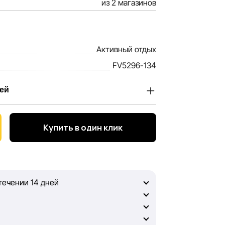
из 2 магазинов
Активный отдых
FV5296-134
ей
ia, ценим доверие наших покупателей.
бы информация о товарах и услугах,
Купить в один клик
ально полной, объективной и актуальной.
ной информацией, чтобы вы смогли
течении 14 дней
оль, Sportlandia не может гарантировать
змещённых на сайте, ввиду возможных
кже не отвечаем за содержание и
 ресурсах, ссылки на которые могут