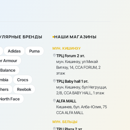
УЛЯРНЫЕ БРЕНДЫ
НАШИ МАГАЗИНЫ
МУН. КИШИНЭУ
Adidas
Puma
ТРЦ Forum 2 эт.
r Armour
мун. Кишинэу, ул Михай
Витязу, 14, CCA FORUM, 2
Balance
этаж
mbia
Crocs
ТРЦ Baby hall 1 эт.
мун. Кишинэу, бул Негруцци,
hers
Reebok
2/8, CCA BABY HALL, 1 этаж
North Face
ALFA MALL
Кишинев, бул. Алба-Юлия, 75
CCA ALFA MALL
МУН. БЕЛЬЦЫ
ТРЦ Plaza 2 эт.