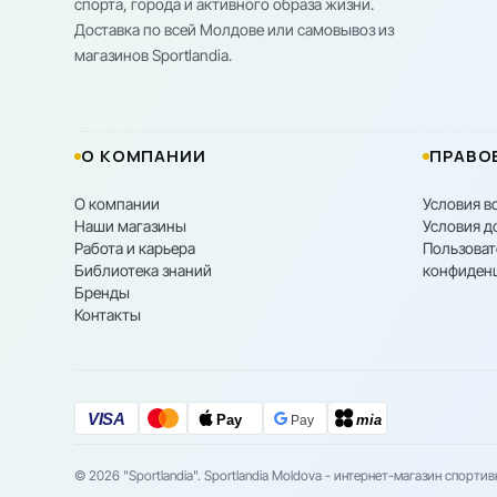
спорта, города и активного образа жизни.
Доставка по всей Молдове или самовывоз из
магазинов Sportlandia.
О КОМПАНИИ
ПРАВО
О компании
Условия в
Наши магазины
Условия д
Работа и карьера
Пользоват
Библиотека знаний
конфиден
Бренды
Контакты
VISA
Pay
mia
Pay
© 2026 "Sportlandia". Sportlandia Moldova - интернет-магазин спорти