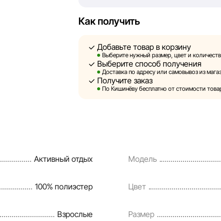
быть размещены на нашем сайте.
Как получить
Sportlandia оставляет за собой право 
предварительного уведомления вносит
Добавьте товар в корзину
и потребительские свойства товаров. 
Выберите нужный размер, цвет и количеств
Выберите способ получения
являются смоделированными и служат
Доставка по адресу или самовывоз из магаз
информация о товарах предоставляетс
Получите заказ
По Кишинёву бесплатно от стоимости товара
Цены на товары, а также условия пред
кредитования могут быть изменены ко
порядке и без предварительного увед
Наша команда регулярно проверяет и 
Активный отдых
Модель
своевременно выявлять и исправлять
разумные сроки.
100% полиэстер
Цвет
Взрослые
Размер