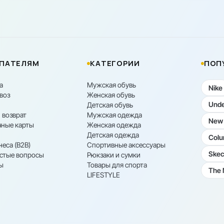
ПАТЕЛЯМ
КАТЕГОРИИ
ПОП
а
Мужская обувь
Nike
воз
Женская обувь
Unde
Детская обувь
 возврат
Мужская одежда
New 
ные карты
Женская одежда
Детская одежда
Colu
неса (B2B)
Спортивные аксессуары
Skec
астые вопросы
Рюкзаки и сумки
ы
Товары для спорта
The 
LIFESTYLE