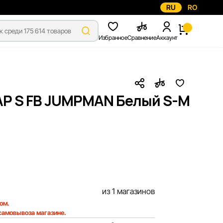
RU
RO
Избранное
Сравнение
Аккаунт
CAP S FB JUMPMAN Белый S-M
из 1 магазинов
ом.
 самовывоза магазине.