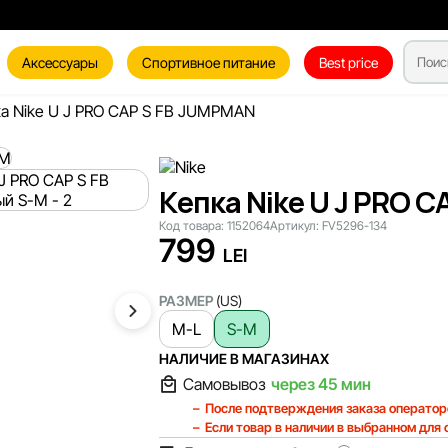
Аксессуары
Спортивное питание
Best price
а Nike U J PRO CAP S FB JUMPMAN
Кепка Nike U J PRO 
Код товара:
1152064
Артикул:
FV5296-134
799
LEI
РАЗМЕР
(US)
M-L
S-M
НАЛИЧИЕ В МАГАЗИНАХ
Самовывоз
через 45 мин
После подтверждения заказа оператор
Если товар в наличии в выбранном для