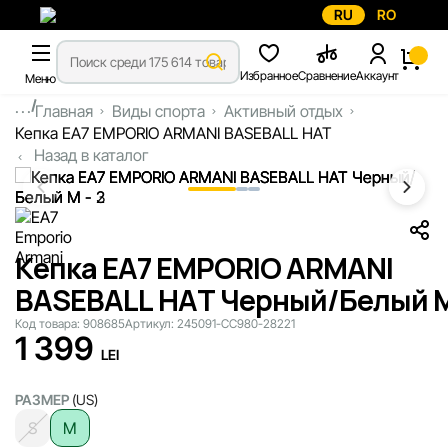
RU
RO
Избранное
Сравнение
Аккаунт
Меню
...
Главная
Виды спорта
Активный отдых
Кепка EA7 EMPORIO ARMANI BASEBALL HAT
Назад в каталог
Кепка EA7 EMPORIO ARMANI
BASEBALL HAT Черный/Белый 
Код товара:
908685
Артикул:
245091-CC980-28221
1 399
LEI
РАЗМЕР
(US)
S
M