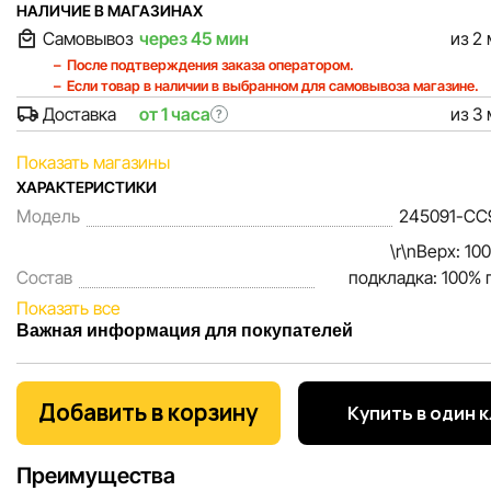
НАЛИЧИЕ В МАГАЗИНАХ
Самовывоз
через 45 мин
из 2
После подтверждения заказа оператором.
Если товар в наличии в выбранном для самовывоза магазине.
Доставка
от 1 часа
из 3
?
Показать магазины
ХАРАКТЕРИСТИКИ
Модель
245091-CC
\r\nВерх: 10
Состав
подкладка: 100% 
Показать все
Важная информация для покупателей
Мы, команда сети магазинов Sportlandia, ценим доверие 
покупателей. Каждый день мы работаем над тем, чтобы
Добавить в корзину
Купить в один 
информация о товарах и услугах, представленная на сайте
максимально полной, объективной и актуальной. Наша ц
Преимущества
обеспечить вас достоверной информацией, чтобы вы смог