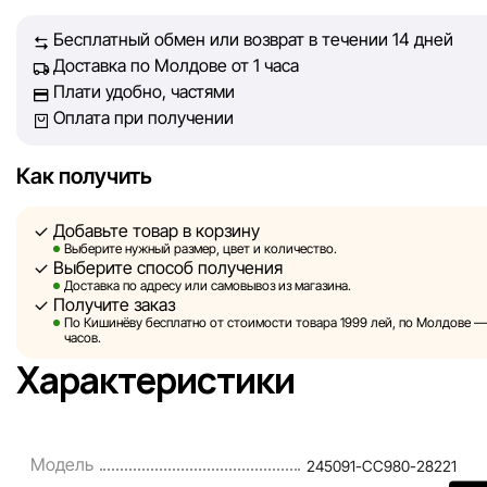
принять лучшее решение о покупке.
Бесплатный обмен или возврат в течении 14 дней
Доставка по Молдове от 1 часа
Однако, несмотря на постоянный контроль, Sportlandia не
Плати удобно, частями
гарантировать абсолютную точность всех данных, размещ
Оплата при получении
сайте, ввиду возможных технических ошибок или сбоев. 
не отвечаем за содержание и актуальность информации н
сторонних ресурсах, ссылки на которые могут быть разм
Как получить
нашем сайте.
Добавьте товар в корзину
Sportlandia оставляет за собой право в одностороннем по
Выберите нужный размер, цвет и количество.
Выберите способ получения
без предварительного уведомления вносить изменения в 
Доставка по адресу или самовывоз из магазина.
характеристики и потребительские свойства товаров.
Получите заказ
По Кишинёву бесплатно от стоимости товара 1999 лей, по Молдове — з
Изображения, представленные на сайте, являются
часов.
смоделированными и служат исключительно для иллюстр
Характеристики
Общая информация о товарах предоставляется в ознаком
целях.
Цены на товары, а также условия предоставления скидок,
Модель
245091-CC980-28221
подарков, рассрочки и кредитования могут быть изменен