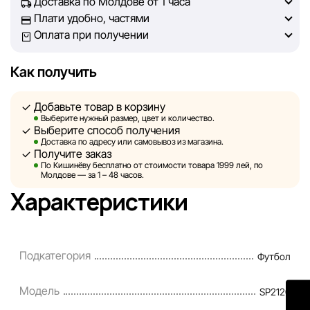
Доставка по Молдове от 1 часа
информацией, чтобы вы смогли принять лучшее
Плати удобно, частями
решение о покупке.
Оплата при получении
Однако, несмотря на постоянный контроль, Sportlandia
Как получить
не может гарантировать абсолютную точность всех
данных, размещённых на сайте, ввиду возможных
Добавьте товар в корзину
технических ошибок или сбоев. Мы также не отвечаем
Выберите нужный размер, цвет и количество.
за содержание и актуальность информации на
Выберите способ получения
сторонних ресурсах, ссылки на которые могут быть
Доставка по адресу или самовывоз из магазина.
Получите заказ
размещены на нашем сайте.
По Кишинёву бесплатно от стоимости товара 1999 лей, по
Молдове — за 1 – 48 часов.
Sportlandia оставляет за собой право в одностороннем
Характеристики
порядке и без предварительного уведомления вносить
изменения в описания, характеристики и
потребительские свойства товаров. Изображения,
Подкатегория
Футбол
представленные на сайте, являются смоделированными
и служат исключительно для иллюстрации. Общая
Модель
SP2120
информация о товарах предоставляется в
ознакомительных целях.