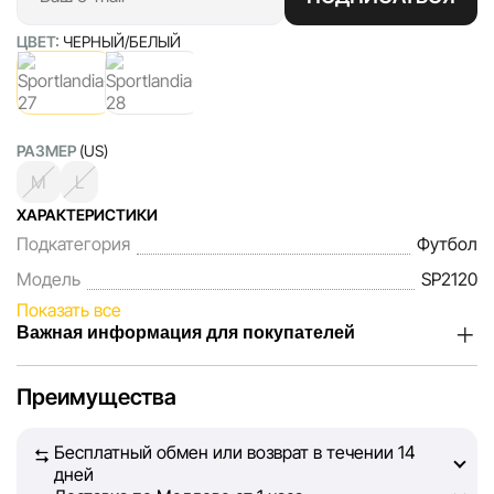
ЦВЕТ:
ЧЕРНЫЙ/БЕЛЫЙ
РАЗМЕР
(US)
M
L
ХАРАКТЕРИСТИКИ
Подкатегория
Футбол
Модель
SP2120
Показать все
Важная информация для покупателей
Мы, команда сети магазинов Sportlandia, ценим доверие
Преимущества
наших покупателей. Каждый день мы работаем над тем,
чтобы информация о товарах и услугах, представленная
Бесплатный обмен или возврат в течении 14
на сайте, была максимально полной, объективной и
дней
актуальной. Наша цель — обеспечить вас достоверной