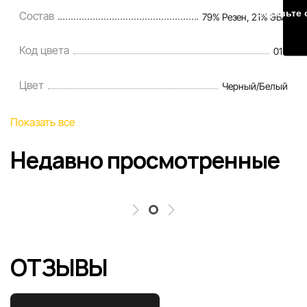
Оставьте 
Состав
79% Резен, 21% ЭВА
Цены на товары, а также условия предоставления
скидок, подарков, рассрочки и кредитования могут быть
Код цвета
013
изменены компанией Sportlandia в одностороннем
порядке и без предварительного уведомления.
Цвет
Черный/Белый
Наша команда регулярно проверяет и обновляет
Показать все
информацию на сайте, чтобы своевременно выявлять и
исправлять возможные ошибки в кратчайшие разумные
Недавно просмотренные
сроки.
ОТЗЫВЫ