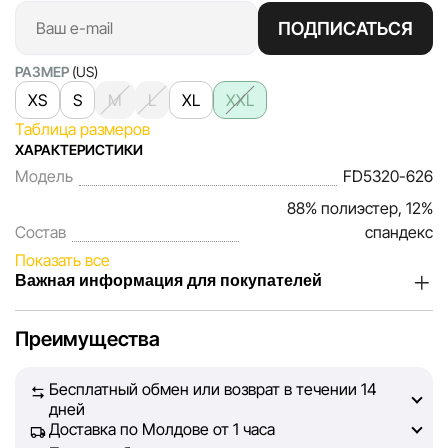
ПОДПИСАТЬСЯ
РАЗМЕР
(US)
XS
S
M
L
XL
XXL
Таблица размеров
ХАРАКТЕРИСТИКИ
Модель
FD5320-626
88% полиэстер, 12%
Состав
спандекс
Показать все
Важная информация для покупателей
Мы, команда сети магазинов Sportlandia, ценим доверие
Преимущества
наших покупателей. Каждый день мы работаем над тем,
чтобы информация о товарах и услугах, представленная
Бесплатный обмен или возврат в течении 14
на сайте, была максимально полной, объективной и
дней
актуальной. Наша цель — обеспечить вас достоверной
Доставка по Молдове от 1 часа
информацией, чтобы вы смогли принять лучшее