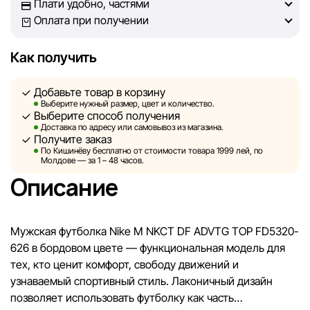
Плати удобно, частями
решение о покупке.
Оплата при получении
Однако, несмотря на постоянный контроль, Sportlandia
Как получить
не может гарантировать абсолютную точность всех
данных, размещённых на сайте, ввиду возможных
Добавьте товар в корзину
технических ошибок или сбоев. Мы также не отвечаем
Выберите нужный размер, цвет и количество.
за содержание и актуальность информации на
Выберите способ получения
сторонних ресурсах, ссылки на которые могут быть
Доставка по адресу или самовывоз из магазина.
Получите заказ
размещены на нашем сайте.
По Кишинёву бесплатно от стоимости товара 1999 лей, по
Молдове — за 1 – 48 часов.
Sportlandia оставляет за собой право в одностороннем
Описание
порядке и без предварительного уведомления вносить
изменения в описания, характеристики и
потребительские свойства товаров. Изображения,
Мужская футболка Nike M NKCT DF ADVTG TOP FD5320-
представленные на сайте, являются смоделированными
626 в бордовом цвете — функциональная модель для
и служат исключительно для иллюстрации. Общая
тех, кто ценит комфорт, свободу движений и
информация о товарах предоставляется в
узнаваемый спортивный стиль. Лаконичный дизайн
ознакомительных целях.
позволяет использовать футболку как часть