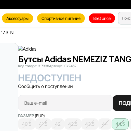
Аксессуары
Спортивное питание
Best price
7.3 IN
Бутсы Adidas NEMEZIZ TANGO 
Код товара:
317338
Артикул:
BY2462
НЕДОСТУПЕН
Сообщить о поступлении
ПОД
РАЗМЕР
(EUR)
40.5
41.5
42
42.5
43.5
44
44.5