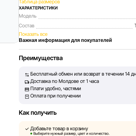
Таблица размеров
ХАРАКТЕРИСТИКИ
Модель
Состав
Показать все
Важная информация для покупателей
Мы, команда сети магазинов Sportlandia, ценим до
Преимущества
Каждый день мы работаем над тем, чтобы информаци
представленная на сайте, была максимально полной
Бесплатный обмен или возврат в течении 14 д
Наша цель — обеспечить вас достоверной информац
Доставка по Молдове от 1 часа
принять лучшее решение о покупке.
Плати удобно, частями
Оплата при получении
Однако, несмотря на постоянный контроль, Sportlan
абсолютную точность всех данных, размещённых на
технических ошибок или сбоев. Мы также не отвеч
Как получить
актуальность информации на сторонних ресурсах, с
быть размещены на нашем сайте.
Добавьте товар в корзину
Выберите нужный размер, цвет и количество.