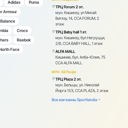
Adidas
Puma
ТРЦ Forum 2 эт.
r Armour
мун. Кишинэу, ул Михай
Витязу, 14, CCA FORUM, 2
Balance
этаж
mbia
Crocs
ТРЦ Baby hall 1 эт.
мун. Кишинэу, бул Негруцци,
hers
Reebok
2/8, CCA BABY HALL, 1 этаж
North Face
ALFA MALL
Кишинев, бул. Алба-Юлия, 75
CCA ALFA MALL
МУН. БЕЛЬЦЫ
ТРЦ Plaza 2 эт.
мун. Бельцы, ул. Николай
Йорга 11/3, CCA PLAZA, 2 этаж
Все магазины Sportlandia