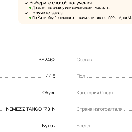
Выберите способ получения
Sportlandia оставляет за собой право в односторонн
Доставка по адресу или самовывоз из магазина.
предварительного уведомления вносить изменения 
Получите заказ
и потребительские свойства товаров. Изображения,
По Кишинёву бесплатно от стоимости товара 1999 лей, по Мо
являются смоделированными и служат исключитель
информация о товарах предоставляется в ознакоми
Цены на товары, а также условия предоставления ск
кредитования могут быть изменены компанией Spor
BY2462
Состав
порядке и без предварительного уведомления.
Наша команда регулярно проверяет и обновляет ин
44.5
Пол
своевременно выявлять и исправлять возможные о
разумные сроки.
Обувь
Категория Спорт
NEMEZIZ TANGO 17.3 IN
Страна изготовителя
Бутсы
Бренд