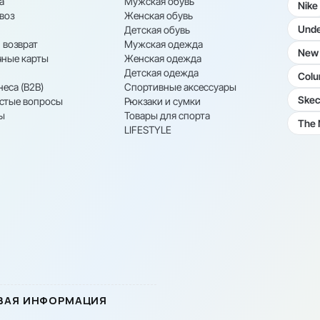
а
Мужская обувь
Nike
воз
Женская обувь
Unde
Детская обувь
 возврат
Мужская одежда
New 
ные карты
Женская одежда
Детская одежда
Colu
неса (B2B)
Спортивные аксессуары
Skec
астые вопросы
Рюкзаки и сумки
ы
Товары для спорта
The 
LIFESTYLE
ВАЯ ИНФОРМАЦИЯ