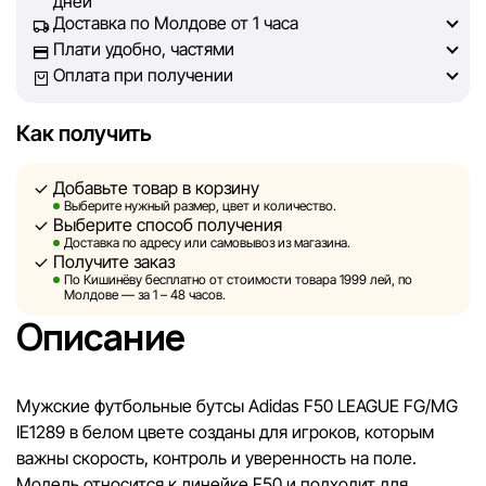
дней
актуальной. Наша цель — обеспечить вас достоверной
Доставка по Молдове от 1 часа
информацией, чтобы вы смогли принять лучшее
Плати удобно, частями
решение о покупке.
Оплата при получении
Однако, несмотря на постоянный контроль, Sportlandia
Как получить
не может гарантировать абсолютную точность всех
данных, размещённых на сайте, ввиду возможных
Добавьте товар в корзину
технических ошибок или сбоев. Мы также не отвечаем
Выберите нужный размер, цвет и количество.
за содержание и актуальность информации на
Выберите способ получения
сторонних ресурсах, ссылки на которые могут быть
Доставка по адресу или самовывоз из магазина.
Получите заказ
размещены на нашем сайте.
По Кишинёву бесплатно от стоимости товара 1999 лей, по
Молдове — за 1 – 48 часов.
Sportlandia оставляет за собой право в одностороннем
Описание
порядке и без предварительного уведомления вносить
изменения в описания, характеристики и
потребительские свойства товаров. Изображения,
Мужские футбольные бутсы Adidas F50 LEAGUE FG/MG
представленные на сайте, являются смоделированными
IE1289 в белом цвете созданы для игроков, которым
и служат исключительно для иллюстрации. Общая
важны скорость, контроль и уверенность на поле.
информация о товарах предоставляется в
Модель относится к линейке F50 и подходит для