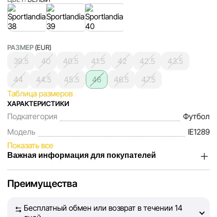
РАЗМЕР
(EUR)
39.5
40
40.5
41.5
42
42.5
43.5
44
44.5
45.5
46
46.5
47.5
Таблица размеров
ХАРАКТЕРИСТИКИ
Подкатегория
Футбол
Модель
IE1289
Показать все
Важная информация для покупателей
Мы, команда сети магазинов Sportlandia, ценим доверие
Преимущества
наших покупателей. Каждый день мы работаем над тем,
чтобы информация о товарах и услугах, представленная
Бесплатный обмен или возврат в течении 14
на сайте, была максимально полной, объективной и