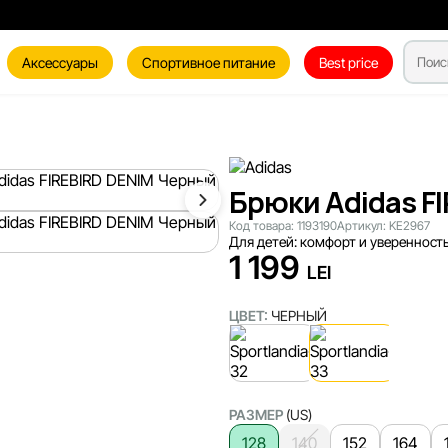
Аксессуары
Спортивное питание
Best price
Брюки Adidas F
Код товара:
1193190
Артикул:
KE2967
Для детей: комфорт и уверенность
1 199
LEI
ЦВЕТ:
ЧЕРНЫЙ
РАЗМЕР
(US)
128
140
152
164