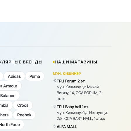
УЛЯРНЫЕ БРЕНДЫ
НАШИ МАГАЗИНЫ
МУН. КИШИНЭУ
Adidas
Puma
ТРЦ Forum 2 эт.
r Armour
мун. Кишинэу, ул Михай
Витязу, 14, CCA FORUM, 2
Balance
этаж
mbia
Crocs
ТРЦ Baby hall 1 эт.
мун. Кишинэу, бул Негруцци,
hers
Reebok
2/8, CCA BABY HALL, 1 этаж
North Face
ALFA MALL