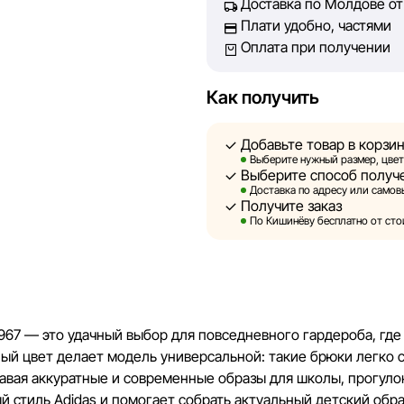
Доставка по Молдове от 
абсолютную точность всех д
Плати удобно, частями
технических ошибок или сбое
Оплата при получении
актуальность информации на 
быть размещены на нашем са
Как получить
Sportlandia оставляет за соб
предварительного уведомлен
Добавьте товар в корзи
и потребительские свойства 
Выберите нужный размер, цвет
Выберите способ получ
являются смоделированными 
Доставка по адресу или самовы
информация о товарах предос
Получите заказ
По Кишинёву бесплатно от стои
Цены на товары, а также усл
кредитования могут быть изм
порядке и без предваритель
Наша команда регулярно про
E2967 — это удачный выбор для повседневного гардероба, гд
своевременно выявлять и ис
ый цвет делает модель универсальной: такие брюки легко с
разумные сроки.
авая аккуратные и современные образы для школы, прогулок
ый стиль Adidas и помогает собрать актуальный детский обр