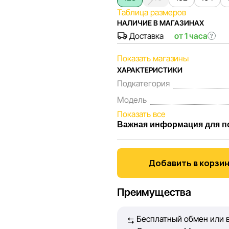
Таблица размеров
НАЛИЧИЕ В МАГАЗИНАХ
Доставка
от 1 часа
?
Показать магазины
ХАРАКТЕРИСТИКИ
Подкатегория
Модель
Показать все
Важная информация для п
Мы, команда сети магазинов 
Каждый день мы работаем над
Добавить в корзи
представленная на сайте, бы
Наша цель — обеспечить вас
Преимущества
принять лучшее решение о п
Бесплатный обмен или в
Однако, несмотря на постоян