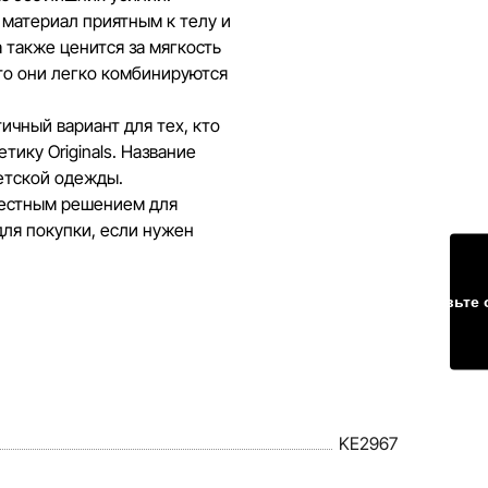
 материал приятным к телу и
 также ценится за мягкость
то они легко комбинируются
ичный вариант для тех, кто
ику Originals. Название
етской одежды.
уместным решением для
для покупки, если нужен
Оставьте 
KE2967