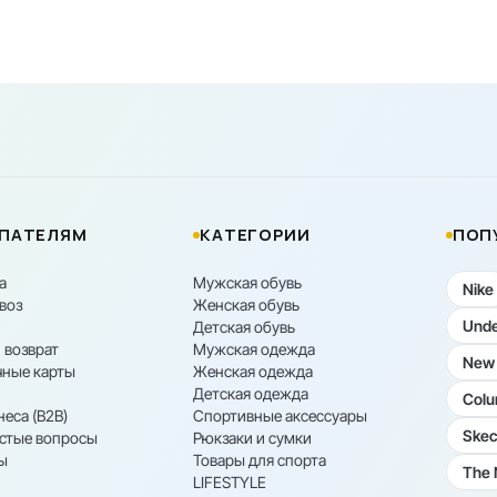
ПАТЕЛЯМ
КАТЕГОРИИ
ПОП
а
Мужская обувь
Nike
воз
Женская обувь
Unde
Детская обувь
 возврат
Мужская одежда
New 
ные карты
Женская одежда
Детская одежда
Colu
неса (B2B)
Спортивные аксессуары
Skec
астые вопросы
Рюкзаки и сумки
ы
Товары для спорта
The 
LIFESTYLE