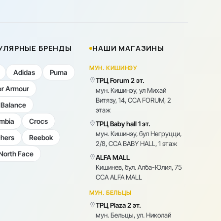
УЛЯРНЫЕ БРЕНДЫ
НАШИ МАГАЗИНЫ
МУН. КИШИНЭУ
Adidas
Puma
ТРЦ Forum 2 эт.
r Armour
мун. Кишинэу, ул Михай
Витязу, 14, CCA FORUM, 2
Balance
этаж
mbia
Crocs
ТРЦ Baby hall 1 эт.
мун. Кишинэу, бул Негруцци,
hers
Reebok
2/8, CCA BABY HALL, 1 этаж
North Face
ALFA MALL
Кишинев, бул. Алба-Юлия, 75
CCA ALFA MALL
МУН. БЕЛЬЦЫ
ТРЦ Plaza 2 эт.
мун. Бельцы, ул. Николай