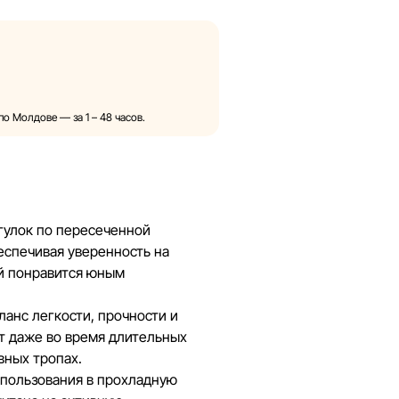
х, ссылки на которые могут
ороннем порядке и без
ния в описания, характеристики
ния, представленные на сайте,
о Молдове — за 1 – 48 часов.
тельно для иллюстрации. Общая
комительных целях.
ия скидок, подарков, рассрочки и
Sportlandia в одностороннем
гулок по пересеченной
еспечивая уверенность на
ый понравится юным
т информацию на сайте, чтобы
ые ошибки в кратчайшие
ланс легкости, прочности и
т даже во время длительных
вных тропах.
спользования в прохладную