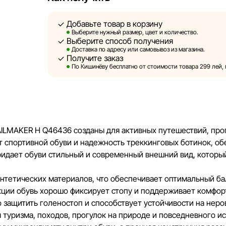
актуальность информации на сторонних ресурса
быть размещены на нашем сайте.
Добавьте товар в корзину
Выберите нужный размер, цвет и количество.
Выберите способ получения
Sportlandia оставляет за собой право в одност
Доставка по адресу или самовывоз из магазина.
предварительного уведомления вносить измене
Получите заказ
и потребительские свойства товаров. Изображе
По Кишинёву бесплатно от стоимости товара 299 лей, п
являются смоделированными и служат исключи
информация о товарах предоставляется в озна
Цены на товары, а также условия предоставлен
кредитования могут быть изменены компанией 
AILMAKER H Q46436 созданы для активных путешествий, про
порядке и без предварительного уведомления.
т спортивной обуви и надежность треккинговых ботинок, об
ридает обуви стильный и современный внешний вид, котор
Наша команда регулярно проверяет и обновляе
своевременно выявлять и исправлять возможн
интетических материалов, что обеспечивает оптимальный ба
разумные сроки.
кции обувь хорошо фиксирует стопу и поддерживает комфор
 защитить голеностоп и способствует устойчивости на неро
 туризма, походов, прогулок на природе и повседневного и