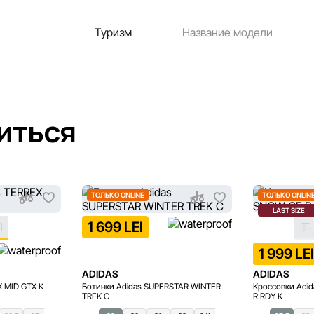
Туризм
Название модели
иться
ТОЛЬКО ONLINE
ТОЛЬКО ONLIN
LAST SIZE
1 699 LEI
1 999 LE
ADIDAS
ADIDAS
X MID GTX K
Ботинки Adidas SUPERSTAR WINTER
Кроссовки Adi
TREK C
R.RDY K