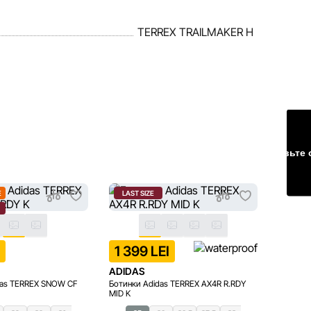
TERREX TRAILMAKER H
Оставьте 
E
LAST SIZE
I
1 399 LEI
1 49
ADIDAS
ADIDA
das TERREX SNOW CF
Ботинки Adidas TERREX AX4R R.RDY
Ботинки
MID K
MID K