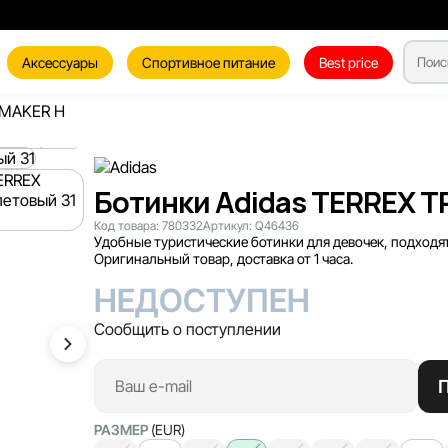
Аксессуары
Спортивное питание
Best price
LMAKER H
Ботинки Adidas TERREX T
Код товара:
780332
Артикул:
Q46436
Удобные туристические ботинки для девочек, подходят
Оригинальный товар, доставка от 1 часа.
НЕДОСТУПЕН
Сообщить о поступлении
РАЗМЕР
(EUR)