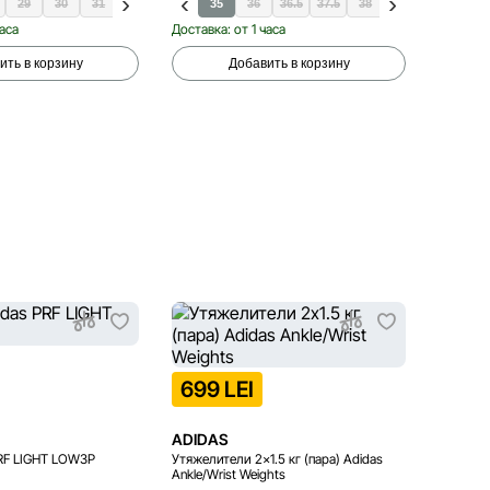
29
30
31
32
33
33.5
35
34
36
35
36.5
35.5
37.5
36
38
36.5
38.5
38
39.5
40
35.
часа
Доставка: от 1 часа
Доставка
ить в корзину
Добавить в корзину
999 
699 LEI
ADIDAS
ADIDA
PRF LIGHT LOW3P
Утяжелители 2x1.5 кг (пара) Adidas
Коврик 
Ankle/Wrist Weights
Mat