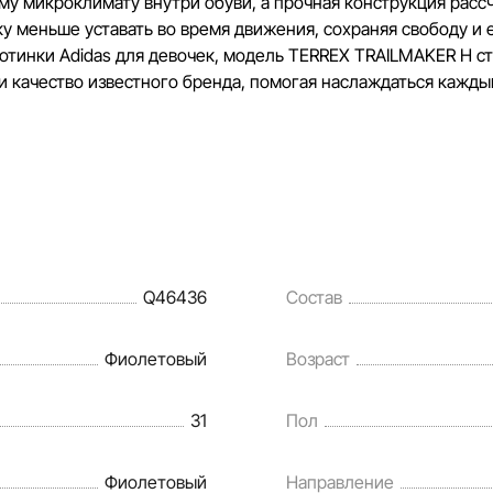
у микроклимату внутри обуви, а прочная конструкция расс
у меньше уставать во время движения, сохраняя свободу и 
отинки Adidas для девочек, модель TERREX TRAILMAKER H с
 и качество известного бренда, помогая наслаждаться кажд
Q46436
Состав
Фиолетовый
Возраст
31
Пол
Фиолетовый
Направление