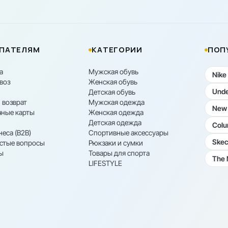
ПАТЕЛЯМ
КАТЕГОРИИ
ПОП
а
Мужская обувь
Nike
воз
Женская обувь
Unde
Детская обувь
 возврат
Мужская одежда
New 
ные карты
Женская одежда
Детская одежда
Colu
неса (B2B)
Спортивные аксессуары
Skec
астые вопросы
Рюкзаки и сумки
ы
Товары для спорта
The 
LIFESTYLE