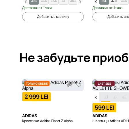
39.5
36.5
37.5
38
38.5
40
40.5
35.5
41.5
36L
37.5
35.5
Доставка: от 1 часа
Доставка: от 1 часа
Добавить в корзину
Добавить в к
Не забудьте прио
ТОЛЬКО ONLINE
LAST SIZE
2 999 LEI
599 LEI
ADIDAS
ADIDAS
Кроссовки Adidas Planet Z Alpha
Шлепанцы Adidas ADI