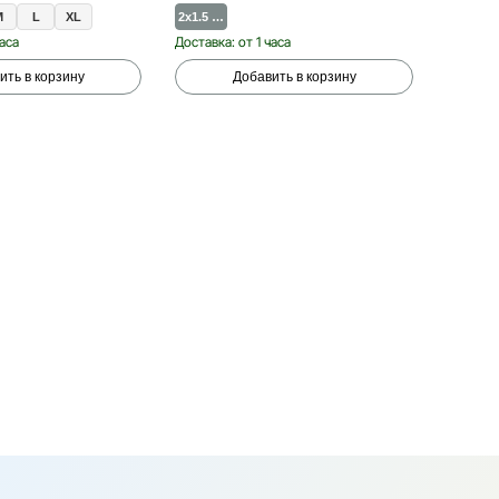
M
L
XL
2x1.5 …
176x61
часа
Доставка: от 1 часа
Доставка
ить в корзину
Добавить в корзину