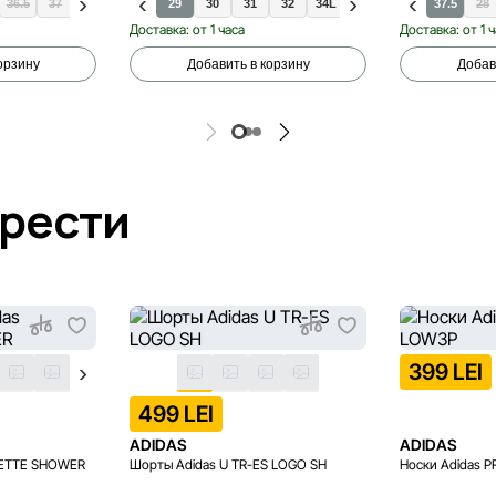
36.5
37
38.5
39
29
30
31
32
34L
33
33.5
35
37.5
28
Доставка: от 1 часа
Доставка: от 1 
орзину
Добавить в корзину
Добав
брести
399 LEI
499 LEI
ADIDAS
ADIDAS
LETTE SHOWER
Шорты Adidas U TR-ES LOGO SH
Носки Adidas 