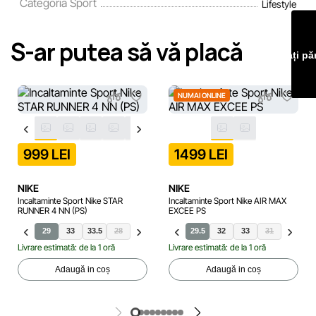
Categoria Sport
Lifestyle
Echipa noastră verifică și actualizează periodic informațiile
de pe site pentru a identifica și corecta prompt eventualele
S-ar putea să vă placă
erori în cel mai scurt termen rezonabil.
Lăsați pă
NUMAI ONLINE
999 LEI
1499 LEI
NIKE
NIKE
Incaltaminte Sport Nike STAR
Incaltaminte Sport Nike AIR MAX
RUNNER 4 NN (PS)
EXCEE PS
29
33
33.5
28
31
32
28
34
29.5
35
32
33
31
33.5
Livrare estimată: de la 1 oră
Livrare estimată: de la 1 oră
Adaugă in coș
Adaugă in coș