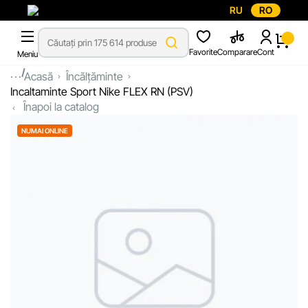
RU
RO
Favorite
Comparare
Cont
Meniu
...
Acasă
Încălțăminte
Incaltaminte Sport Nike FLEX RN (PSV)
Înapoi la catalog
NUMAI ONLINE