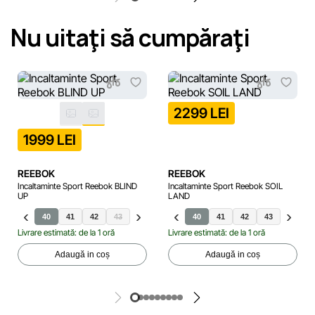
Nu uitaţi să cumpăraţi
2299 LEI
1999 LEI
REEBOK
REEBOK
Incaltaminte Sport Reebok BLIND
Incaltaminte Sport Reebok SOIL
UP
LAND
40
41
42
43
44
45
40
41
42
43
44
Livrare estimată: de la 1 oră
Livrare estimată: de la 1 oră
Adaugă in coș
Adaugă in coș