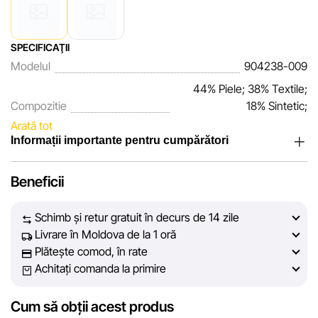
SPECIFICAŢII
Modelul
904238-009
44% Piele; 38% Textile;
Compozitie
18% Sintetic;
Arată tot
Informații importante pentru cumpărători
Noi, echipa rețelei de magazine Sportlandia, apreciem
Beneficii
încrederea clienților noștri. În fiecare zi depunem eforturi
pentru ca informațiile despre produsele și serviciile
Schimb și retur gratuit în decurs de 14 zile
prezentate pe site să fie cât mai complete, obiective și
Livrare în Moldova de la 1 oră
actuale. Scopul nostru este să vă oferim informații corecte și
Plătește comod, în rate
veridice, pentru ca dvs. să puteți lua cea mai bună decizie
Achitați comanda la primire
de cumpărare.
Cum să obții acest produs
Cu toate acestea, în ciuda controlului constant, Sportlandia