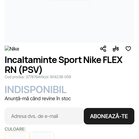
Incaltaminte Sport Nike FLEX
RN (PSV)
Cod produs:
377876
Articol:
904238-009
INDISPONIBIL
Anunță-mă când revine în stoc
ABONEAZĂ-TE
CULOARE: