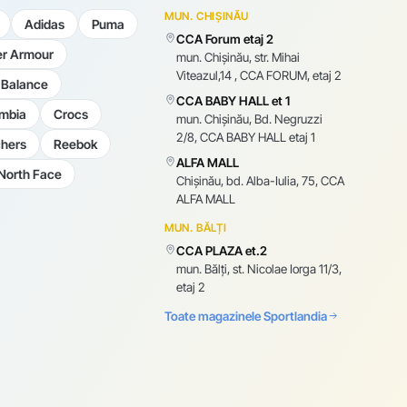
MUN. CHIȘINĂU
Adidas
Puma
CCA Forum etaj 2
r Armour
mun. Chişinău, str. Mihai
Viteazul,14 , CCA FORUM, etaj 2
Balance
CCA BABY HALL et 1
mbia
Crocs
mun. Chişinău, Bd. Negruzzi
2/8, CCA BABY HALL etaj 1
hers
Reebok
ALFA MALL
North Face
Chișinău, bd. Alba-Iulia, 75, CCA
ALFA MALL
MUN. BĂLȚI
CCA PLAZA et.2
mun. Bălți, st. Nicolae Iorga 11/3,
etaj 2
Toate magazinele Sportlandia