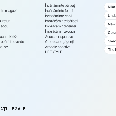
Încălțăminte bărbați
Nike
 din magazin
Încălțăminte femei
Unde
Încălțăminte copii
i retur
Îmbrăcăminte bărbați
New 
cadou
Îmbrăcăminte femei
Îmbrăcăminte copii
Colu
aceri (B2B)
Accesorii sportive
Skec
rebări frecvente
Ghiozdane și genți
ți-ne
Articole sportive
The 
LIFESTYLE
AȚII LEGALE