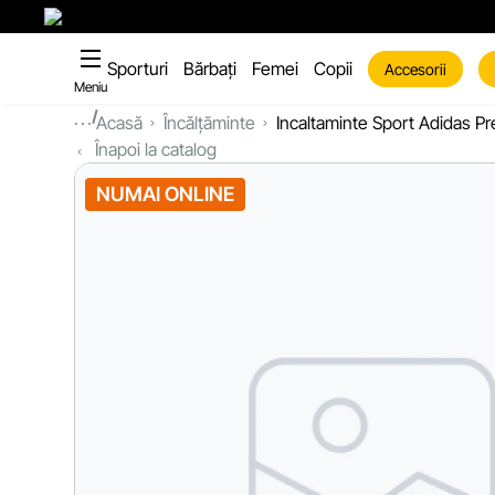
Sporturi
Bărbați
Femei
Copii
Accesorii
Meniu
...
Acasă
Încălțăminte
Incaltaminte Sport Adidas P
Înapoi la catalog
NUMAI ONLINE