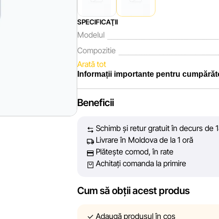
SPECIFICAŢII
Modelul
Compozitie
Arată tot
Informații importante pentru cumpărăt
Noi, echipa rețelei de magazine Sportlandia
Beneficii
fiecare zi depunem eforturi pentru ca infor
prezentate pe site să fie cât mai complete
Schimb și retur gratuit în decurs de 1
vă oferim informații corecte și veridice, p
Livrare în Moldova de la 1 oră
decizie de cumpărare.
Plătește comod, în rate
Achitați comanda la primire
Cu toate acestea, în ciuda controlului con
acuratețea absolută a tuturor datelor afișa
tehnice sau disfuncționalități. De aseme
Cum să obții acest produs
conținutul și actualitatea informațiilor de 
linkuri pe site-ul nostru.
Adaugă produsul în coș