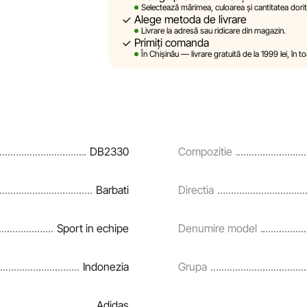
Selectează mărimea, culoarea și cantitatea dorit
Alege metoda de livrare
Sportlandia își rezervă dreptul de a modifica
Livrare la adresă sau ridicare din magazin.
prealabilă, descrierile, caracteristicile și 
Primiți comanda
site sunt simulate și au un caracter pur il
În Chișinău — livrare gratuită de la 1999 lei, în
sunt oferite exclusiv în scop informativ.
Prețurile produselor, precum și condițiile de
rate și creditării pot fi modificate de cătr
notificare prealabilă.
DB2330
Compozitie
Echipa noastră verifică și actualizează peri
și corecta prompt eventualele erori în cel
Barbati
Directia
Sport in echipe
Denumire model
Indonezia
Grupa
Adidas