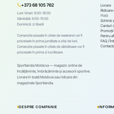
+373 68 105 762
Livrare
Ridicare
Luni-Vineri: 9:00-18:00
Plată
Sâmbătă: 9:00-15:00
Schimb ș
Duminică: zi liberă
Carduri 
Promoții
Comenzile plasate în zilele de weekend vor fi
Pentru af
FAQ / Înt
procesate în prima jumătate a zilei de luni.
Contacta
Comenzile plasate în zilele de sărbătoare vor fi
procesate în prima zi lucrătoare.
Sportlandia Moldova — magazin online de
încălțăminte, îmbrăcăminte și accesorii sportive.
Livrare în toată Moldova sau ridicare din
magazinele Sportlandia.
DESPRE COMPANIE
INFORM