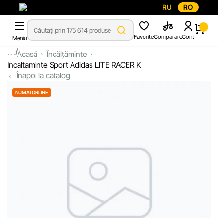
RU
RO
Favorite
Comparare
Cont
Meniu
...
Acasă
Încălțăminte
Incaltaminte Sport Adidas LITE RACER K
Înapoi la catalog
NUMAI ONLINE