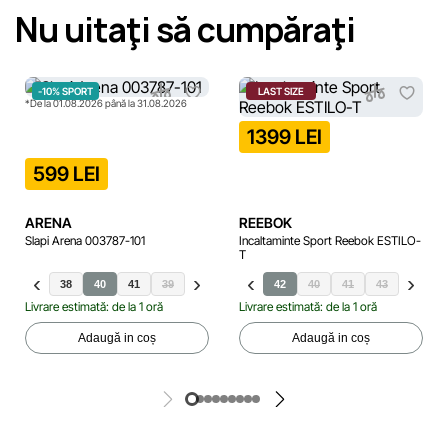
Nu uitaţi să cumpăraţi
-10% SPORT
LAST SIZE
*De la 01.08.2026 până la 31.08.2026
1399 LEI
599 LEI
ARENA
REEBOK
Slapi Arena 003787-101
Incaltaminte Sport Reebok ESTILO-
T
6
37
38
40
41
39
42
40
41
43
44
Livrare estimată: de la 1 oră
Livrare estimată: de la 1 oră
Adaugă in coș
Adaugă in coș