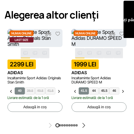
de pe site pentru a identifica și corecta prompt eventualele
Alegerea altor clienți
erori în cel mai scurt termen rezonabil.
Lăsați pă
NUMAI ONLINE
NUMAI ONLINE
LAST SIZE
2299 LEI
1999 LEI
ADIDAS
ADIDAS
Incaltaminte Sport Adidas Originals
Incaltaminte Sport Adidas
Stan Smith
DURAMO SPEED M
40
39.5
40.5
41.5
42
42.5
43.5
41.5
44
44
44.5
45.5
45.5
46
46
46.5
46.
4
Livrare estimată: de la 1 oră
Livrare estimată: de la 1 oră
Adaugă in coș
Adaugă in coș