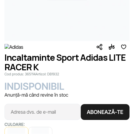
Incaltaminte Sport Adidas LITE
RACER K
Cod produs:
365114
Articol:
DB1932
INDISPONIBIL
Anunță-mă când revine în stoc
ABONEAZĂ-TE
CULOARE: