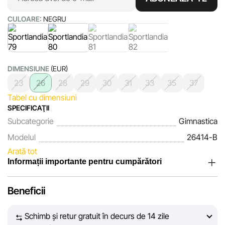
CULOARE:
NEGRU
DIMENSIUNE
(EUR)
23
26
28
29
30
31
33
35
37
Tabel cu dimensiuni
SPECIFICAŢII
Subcategorie
Gimnastica
Modelul
26414-B
Arată tot
Informații importante pentru cumpărători
Noi, echipa rețelei de magazine Sportlandia, apreciem
Beneficii
încrederea clienților noștri. În fiecare zi depunem eforturi
pentru ca informațiile despre produsele și serviciile
Schimb și retur gratuit în decurs de 14 zile
prezentate pe site să fie cât mai complete, obiective și