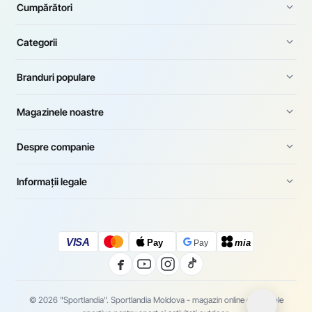
Cumpărători
Categorii
Branduri populare
Magazinele noastre
Despre companie
Informații legale
VISA
Pay
mia
Pay
© 2026 "Sportlandia". Sportlandia Moldova - magazin online de articole