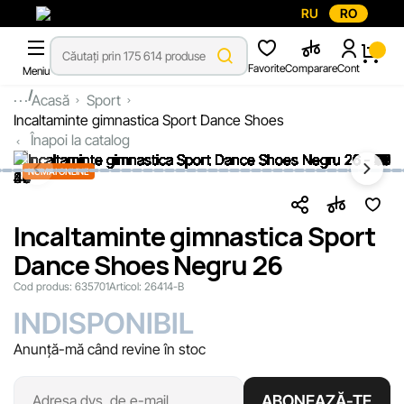
RU
RO
Favorite
Comparare
Cont
Meniu
...
Acasă
Sport
Incaltaminte gimnastica Sport Dance Shoes
Înapoi la catalog
NUMAI ONLINE
Incaltaminte gimnastica Sport
Dance Shoes Negru 26
Cod produs:
635701
Articol:
26414-B
INDISPONIBIL
Anunță-mă când revine în stoc
ABONEAZĂ-TE