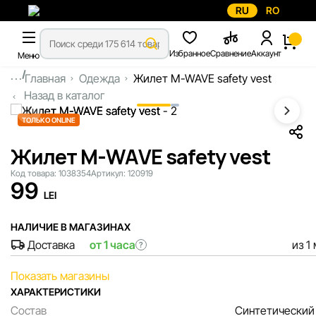
RU
RO
Избранное
Сравнение
Аккаунт
Меню
...
Главная
Одежда
Жилет M-WAVE safety vest
Назад в каталог
ТОЛЬКО ONLINE
Жилет M-WAVE safety vest
Код товара:
1038354
Артикул:
120919
99
LEI
НАЛИЧИЕ В МАГАЗИНАХ
Доставка
от 1 часа
из 1
?
Показать магазины
ХАРАКТЕРИСТИКИ
Состав
Синтетический