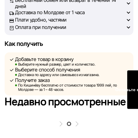
Бесплатный обмен или возврат в течении 14
на сайте, была максимально полной, объективной и
дней
актуальной. Наша цель — обеспечить вас достоверной
Доставка по Молдове от 1 часа
информацией, чтобы вы смогли принять лучшее
Плати удобно, частями
решение о покупке.
Оплата при получении
Однако, несмотря на постоянный контроль, Sportlandia
Как получить
не может гарантировать абсолютную точность всех
данных, размещённых на сайте, ввиду возможных
Добавьте товар в корзину
технических ошибок или сбоев. Мы также не отвечаем
Выберите нужный размер, цвет и количество.
за содержание и актуальность информации на
Выберите способ получения
сторонних ресурсах, ссылки на которые могут быть
Доставка по адресу или самовывоз из магазина.
Получите заказ
размещены на нашем сайте.
По Кишинёву бесплатно от стоимости товара 1999 лей, по
Оставьте 
Молдове — за 1 – 48 часов.
Sportlandia оставляет за собой право в одностороннем
Недавно просмотренные
порядке и без предварительного уведомления вносить
изменения в описания, характеристики и
потребительские свойства товаров. Изображения,
представленные на сайте, являются смоделированными
и служат исключительно для иллюстрации. Общая