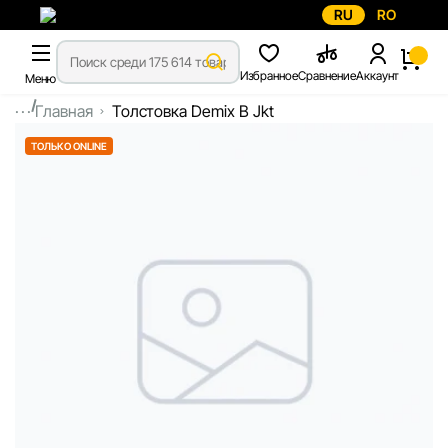
RU
RO
Избранное
Сравнение
Аккаунт
Меню
...
Главная
Толстовка Demix B Jkt
ТОЛЬКО ONLINE